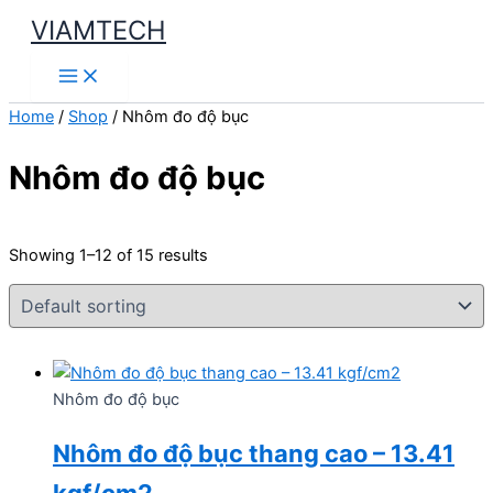
Skip
VIAMTECH
to
Main
content
Menu
Home
/
Shop
/ Nhôm đo độ bục
Nhôm đo độ bục
Showing 1–12 of 15 results
Nhôm đo độ bục
Nhôm đo độ bục thang cao – 13.41
kgf/cm2