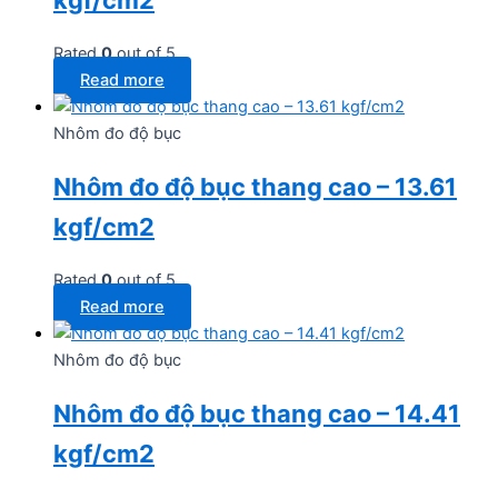
Rated
0
out of 5
Read more
Nhôm đo độ bục
Nhôm đo độ bục thang cao – 13.61
kgf/cm2
Rated
0
out of 5
Read more
Nhôm đo độ bục
Nhôm đo độ bục thang cao – 14.41
kgf/cm2