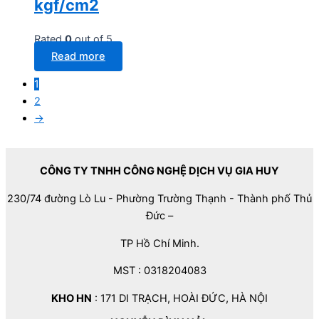
kgf/cm2
Rated
0
out of 5
Read more
1
2
→
CÔNG TY TNHH CÔNG NGHỆ DỊCH VỤ GIA HUY
230/74 đường Lò Lu - Phường Trường Thạnh - Thành phố Thủ
Đức –
TP Hồ Chí Minh.
MST : 0318204083
KHO HN
: 171 DI TRẠCH, HOÀI ĐỨC, HÀ NỘI