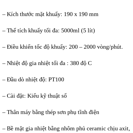
– K
ích thư
ớc mặt khuấy: 190 x 190 mm
– Thể t
ích khu
ấy tối đa: 5000ml (5 l
ít)
– Đi
ều khiển tốc độ khuấy: 200 – 2000 v
òng/phút.
– Nhi
ệt độ gia nhiệt tối đa : 380 độ C
– Đầu d
ò nhi
ệt độ: PT100
– C
ài đ
ặt: Kiểu kỹ thuật số
– Th
ân máy b
ằng th
ép sơn ph
ụ tĩnh điện
– Bề mặt gia nhiệt bằng nh
ôm ph
ủ ceramic chịu axit,