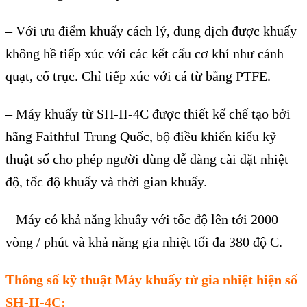
– Với ưu điểm khuấy c
ách lý, dung d
ịch được khuấy
kh
ông h
ề tiếp x
úc v
ới c
ác k
ết cấu cơ kh
í như cánh
qu
ạt, cổ trục. Chỉ tiếp x
úc v
ới c
á t
ừ bằng PTFE.
– M
áy khu
ấy từ SH-II-4C được thiết kế chế tạo bởi
h
ãng Faithful Trung Qu
ốc, bộ điều khiển kiểu kỹ
thuật số cho ph
ép ngư
ời d
ùng d
ễ d
àng cài đ
ặt nhiệt
độ, tốc độ khuấy v
à th
ời gian khuấy.
– M
áy có kh
ả năng khuấy với tốc độ l
ên t
ới 2000
v
òng / phút và kh
ả năng gia nhiệt tối đa 380 độ C.
Th
ông s
ố kỹ thuật
M
áy khu
ấy từ gia nhiệt hiện số
SH-II-4C: