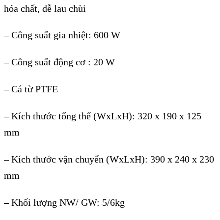
h
óa ch
ất, dễ lau ch
ùi
– Công su
ất gia nhiệt: 600 W
– C
ông su
ất động cơ : 20 W
– C
á t
ừ PTFE
– K
ích thư
ớc tổng thể (WxLxH): 320 x 190 x 125
mm
– K
ích thư
ớc vận chuyển (WxLxH): 390 x 240 x 230
mm
– Khối lượng NW/ GW: 5/6kg