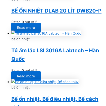
BỂ ỔN NHIỆT DLAB 20 LÍT DWB20-P
Rated
0
out of 5
Read more
bể ổn nhiệt
Tủ ấm lắc LSI 3016A Labtech – Hàn
Quốc
Rated
0
out of 5
Read more
bể ổn nhiệt
Bể ổn nhiệt, Bể điều nhiệt, Bể cách