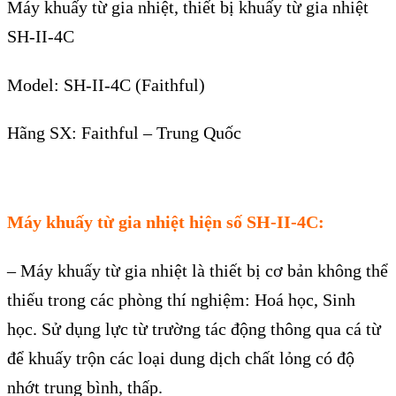
Máy khuấy từ gia nhiệt, thiết bị khuấy từ gia nhiệt
SH-II-4C
Model: SH-II-4C (Faithful)
H
ãng SX: Faithful – Trung Qu
ốc
M
áy khu
ấy từ gia nhiệt hiện số SH-II-4C:
– Máy khu
ấy từ gia nhiệt l
à thi
ết bị cơ bản kh
ông th
ể
thiếu trong c
ác phòng thí nghi
ệm: Ho
á h
ọc, Sinh
học. Sử dụng lực từ trường t
ác đ
ộng th
ông qua cá t
ừ
để khuấy trộn c
ác lo
ại dung dịch chất lỏng c
ó đ
ộ
nhớt trung b
ình, th
ấp.