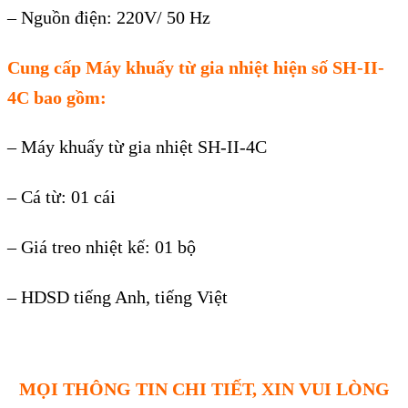
– Nguồn điện: 220V/ 50 Hz
Cung cấp M
áy khu
ấy từ gia nhiệt hiện số SH-II-
4C bao gồm:
– M
áy khu
ấy từ gia nhiệt SH-II-4C
– C
á t
ừ: 01 c
ái
– Giá treo nhi
ệt kế: 01 bộ
– HDSD tiếng Anh, tiếng Việt
MỌI THÔNG TIN CHI TIẾT, XIN VUI LÒNG