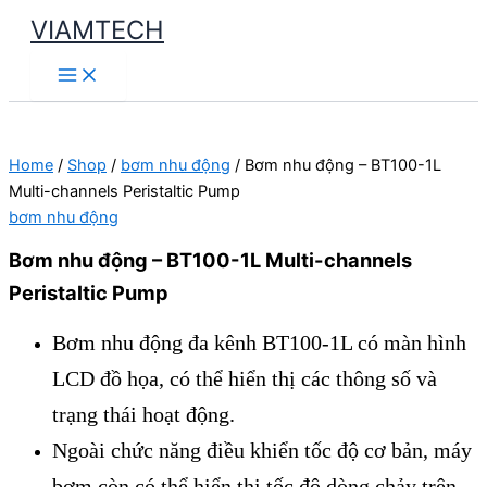
Skip
VIAMTECH
to
Main
content
Menu
Home
/
Shop
/
bơm nhu động
/ Bơm nhu động – BT100-1L
Multi-channels Peristaltic Pump
bơm nhu động
Bơm nhu động – BT100-1L Multi-channels
Peristaltic Pump
Bơm nhu động đa kênh BT100-1L có màn hình
LCD đồ họa, có thể hiển thị các thông số và
trạng thái hoạt động.
Ngoài chức năng điều khiển tốc độ cơ bản, máy
bơm còn có thể hiển thị tốc độ dòng chảy trên