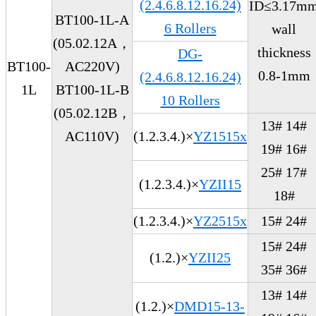
(2.4.6.8.12.16.24)
ID≤3.17m
BT100-1L-A
6 Rollers
wall
(05.02.12A，
thickness
DG-
BT100-
AC220V)
0.8-1mm
(2.4.6.8.12.16.24)
1L
BT100-1L-B
10 Rollers
(05.02.12B，
13# 14#
AC110V)
(1.2.3.4.)×
YZ1515x
19# 16#
25# 17#
(1.2.3.4.)×
YZII15
18#
(1.2.3.4.)×
YZ2515x
15# 24#
15# 24#
(1.2.)×
YZII25
35# 36#
13# 14#
(1.2.)×
DMD15-13-