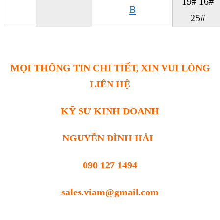
19# 16#
B
25#
MỌI THÔNG TIN CHI TIẾT, XIN VUI LÒNG
LIÊN HỆ
KỸ SƯ KINH DOANH
NGUYỄN ĐÌNH HẢI
090 127 1494
sales.viam@gmail.com