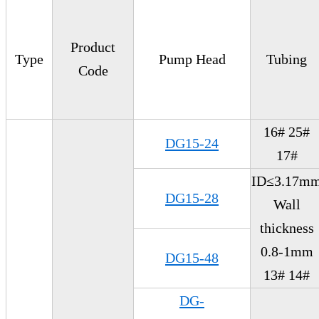
Product
Type
Pump Head
Tubing
Code
16# 25#
DG15-24
17#
ID≤3.17m
DG15-28
Wall
thickness
0.8-1mm
DG15-48
13# 14#
DG-