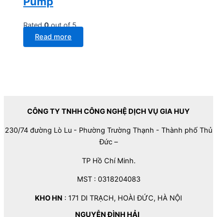
Pump
Rated
0
out of 5
Read more
CÔNG TY TNHH CÔNG NGHỆ DỊCH VỤ GIA HUY
230/74 đường Lò Lu - Phường Trường Thạnh - Thành phố Thủ
Đức –
TP Hồ Chí Minh.
MST : 0318204083
KHO HN
: 171 DI TRẠCH, HOÀI ĐỨC, HÀ NỘI
NGUYỄN ĐÌNH HẢI