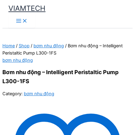
Skip
VIAMTECH
to
Main
content
Menu
Home
/
Shop
/
bơm nhu động
/ Bơm nhu động – Intelligent
Peristaltic Pump L300-1FS
bơm nhu động
Bơm nhu động – Intelligent Peristaltic Pump
L300-1FS
Category:
bơm nhu động