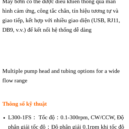
Máy bơm có thể được điều khiển thông qua màn
hình cảm ứng, công tắc chân, tín hiệu tương tự và
giao tiếp, kết hợp với nhiều giao diện (USB, RJ11,
DB9, v.v.) để kết nối hệ thống dễ dàng
Multiple pump head and tubing options for a wide
flow range
Thông số kỹ thuật
L300-1FS： Tốc độ：0.1-300rpm, CW/CCW, Độ
phân giải tốc độ：Độ phân giải 0.1rpm khi tốc độ