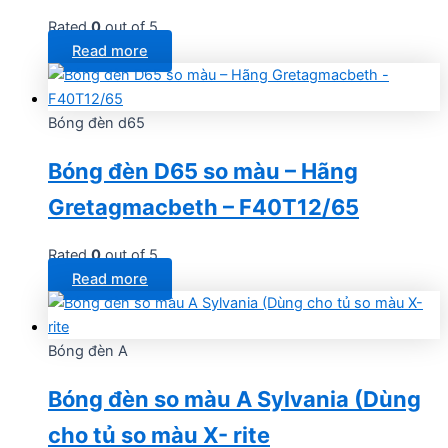
Rated
0
out of 5
Read more
Bóng đèn d65
Bóng đèn D65 so màu – Hãng
Gretagmacbeth – F40T12/65
Rated
0
out of 5
Read more
Bóng đèn A
Bóng đèn so màu A Sylvania (Dùng
cho tủ so màu X- rite