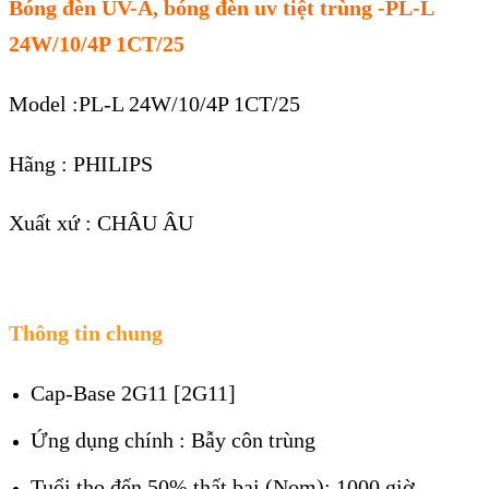
Bóng đèn UV-A, bóng đèn uv tiệt trùng -PL-L
24W/10/4P 1CT/25
Model :PL-L 24W/10/4P 1CT/25
Hãng : PHILIPS
Xuất xứ : CHÂU ÂU
Thông tin chung
Cap-Base 2G11 [2G11]
Ứng dụng chính : Bẫy côn trùng
Tuổi thọ đến 50% thất bại (Nom): 1000 giờ