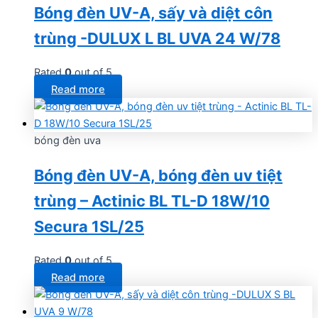
Bóng đèn UV-A, sấy và diệt côn
trùng -DULUX L BL UVA 24 W/78
Rated
0
out of 5
Read more
bóng đèn uva
Bóng đèn UV-A, bóng đèn uv tiệt
trùng – Actinic BL TL-D 18W/10
Secura 1SL/25
Rated
0
out of 5
Read more