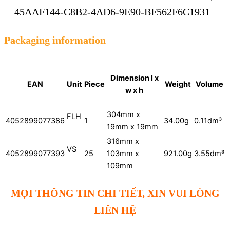
45AAF144-C8B2-4AD6-9E90-BF562F6C1931
Packaging information
Dimension l x
EAN
Unit
Piece
Weight
Volume
w x h
304mm x
FLH
4052899077386
1
34.00g
0.11dm³
19mm x 19mm
316mm x
VS
4052899077393
25
103mm x
921.00g
3.55dm³
109mm
MỌI THÔNG TIN CHI TIẾT, XIN VUI LÒNG
LIÊN HỆ