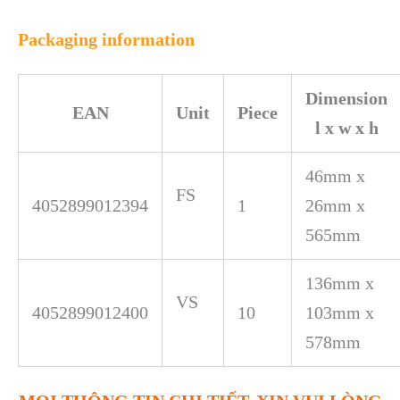
Packaging information
Dimension
EAN
Unit
Piece
l x w x h
46mm x
FS
4052899012394
1
26mm x
565mm
136mm x
VS
4052899012400
10
103mm x
578mm