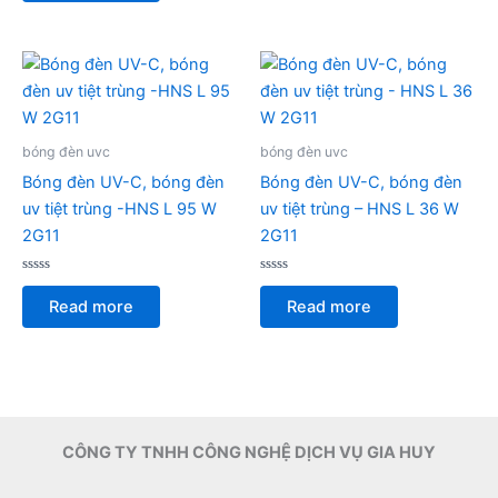
5
bóng đèn uvc
bóng đèn uvc
Bóng đèn UV-C, bóng đèn
Bóng đèn UV-C, bóng đèn
uv tiệt trùng -HNS L 95 W
uv tiệt trùng – HNS L 36 W
2G11
2G11
Rated
Rated
0
0
Read more
Read more
out
out
of
of
5
5
CÔNG TY TNHH CÔNG NGHỆ DỊCH VỤ GIA HUY