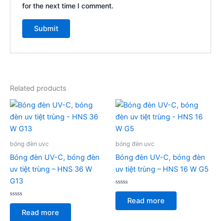
for the next time I comment.
Related products
bóng đèn uvc
bóng đèn uvc
Bóng đèn UV-C, bóng đèn
Bóng đèn UV-C, bóng đèn
uv tiệt trùng – HNS 36 W
uv tiệt trùng – HNS 16 W G5
G13
Rated
0
Read more
Rated
out
0
of
Read more
out
5
of