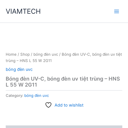
Skip
VIAMTECH
to
Main
content
Men
Home
/
Shop
/
bóng đèn uvc
/ Bóng đèn UV-C, bóng đèn uv tiệt
trùng – HNS L 55 W 2G11
bóng đèn uvc
Bóng đèn UV-C, bóng đèn uv tiệt trùng – HNS
L 55 W 2G11
Category:
bóng đèn uvc
Add to wishlist