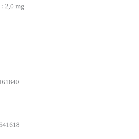
: 2,0 mg
161840
641618