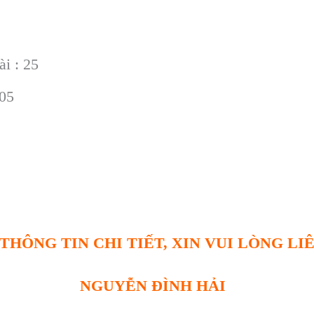
i : 25
005
THÔNG TIN CHI TIẾT, XIN VUI LÒNG LI
NGUYỄN ĐÌNH HẢI