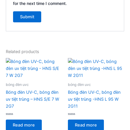
for the next time I comment.
Related products
bóng đèn uvc
bóng đèn uvc
Bóng đèn UV-C, bóng đèn
Bóng đèn UV-C, bóng đèn
uv tiệt trùng – HNS S/E 7 W
uv tiệt trùng -HNS L 95 W
2G7
2G11
Rated
Rated
0
0
Read more
Read more
out
out
of
of