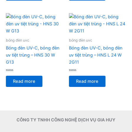
5
5
bóng đèn uvc
bóng đèn uvc
Bóng đèn UV-C, bóng đèn
Bóng đèn UV-C, bóng đèn
uv tiệt trùng – HNS 30 W
uv tiệt trùng – HNS L 24 W
G13
2G11
Rated
Rated
0
0
Read more
Read more
out
out
of
of
5
5
CÔNG TY TNHH CÔNG NGHỆ DỊCH VỤ GIA HUY