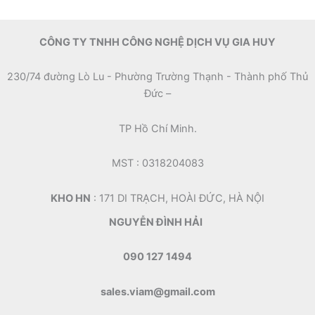
CÔNG TY TNHH CÔNG NGHỆ DỊCH VỤ GIA HUY
230/74 đường Lò Lu - Phường Trường Thạnh - Thành phố Thủ
Đức –
TP Hồ Chí Minh.
MST : 0318204083
KHO HN
: 171 DI TRẠCH, HOÀI ĐỨC, HÀ NỘI
NGUYỄN ĐÌNH HẢI
090 127 1494
sales.viam@gmail.com