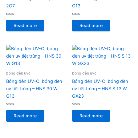
2G7
G13
Rated
Rated
0
0
Read more
Read more
out
out
of
of
5
5
bóng đèn uvc
bóng đèn uvc
Bóng đèn UV-C, bóng đèn
Bóng đèn UV-C, bóng đèn
uv tiệt trùng – HNS 30 W
uv tiệt trùng – HNS S 13 W
G13
GX23
Rated
Rated
0
0
Read more
Read more
out
out
of
of
5
5