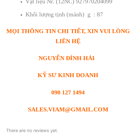
Vật liệu Nr. (12NC) 927970204099
Khối lượng tịnh (mảnh)
g : 87
MỌI THÔNG TIN CHI TIẾT, XIN VUI LÒNG
LIÊN HỆ
NGUYỄN ĐÌNH HẢI
KỸ SƯ KINH DOANH
090 127 1494
SALES.VIAM@GMAIL.COM
There are no reviews yet.