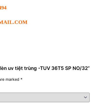
494
MAIL.COM
 đèn uv tiệt trùng -TUV 36T5 SP NO/32”
 are marked
*