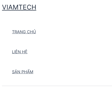
Skip
VIAMTECH
to
Search
content
TRANG CHỦ
LIÊN HỆ
SẢN PHẨM