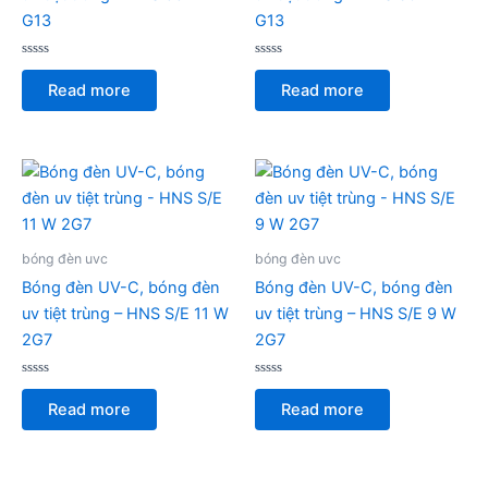
G13
G13
Rated
Rated
0
0
Read more
Read more
out
out
of
of
5
5
bóng đèn uvc
bóng đèn uvc
Bóng đèn UV-C, bóng đèn
Bóng đèn UV-C, bóng đèn
uv tiệt trùng – HNS S/E 11 W
uv tiệt trùng – HNS S/E 9 W
2G7
2G7
Rated
Rated
0
0
Read more
Read more
out
out
of
of
5
5