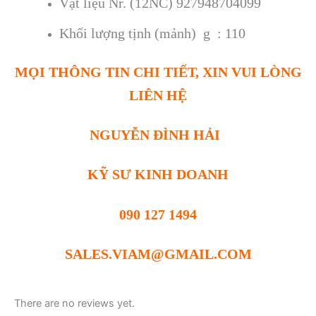
Vật liệu Nr. (12NC) 927948704099
Khối lượng tịnh (mảnh)
g : 110
MỌI THÔNG TIN CHI TIẾT, XIN VUI LÒNG
LIÊN HỆ
NGUYỄN ĐÌNH HẢI
KỸ SƯ KINH DOANH
090 127 1494
SALES.VIAM@GMAIL.COM
There are no reviews yet.