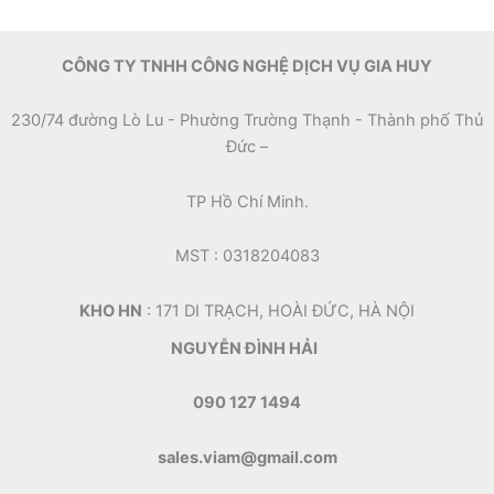
CÔNG TY TNHH CÔNG NGHỆ DỊCH VỤ GIA HUY
230/74 đường Lò Lu - Phường Trường Thạnh - Thành phố Thủ
Đức –
TP Hồ Chí Minh.
MST : 0318204083
KHO HN
: 171 DI TRẠCH, HOÀI ĐỨC, HÀ NỘI
NGUYỄN ĐÌNH HẢI
090 127 1494
sales.viam@gmail.com