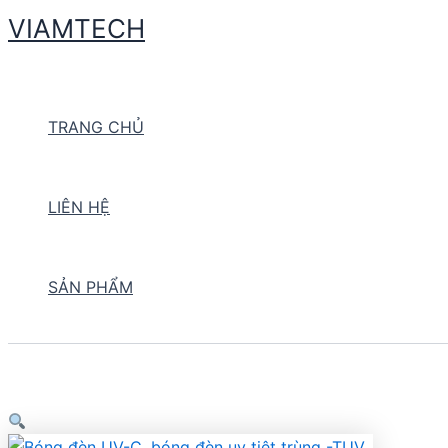
Skip
VIAMTECH
to
Search
content
TRANG CHỦ
LIÊN HỆ
SẢN PHẨM