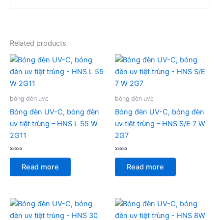
Related products
bóng đèn uvc
bóng đèn uvc
Bóng đèn UV-C, bóng đèn
Bóng đèn UV-C, bóng đèn
uv tiệt trùng – HNS L 55 W
uv tiệt trùng – HNS S/E 7 W
2G11
2G7
Rated
Rated
0
0
Read more
Read more
out
out
of
of
5
5