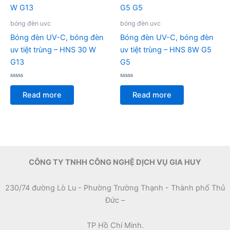
bóng đèn uvc
bóng đèn uvc
Bóng đèn UV-C, bóng đèn
Bóng đèn UV-C, bóng đèn
uv tiệt trùng – HNS 30 W
uv tiệt trùng – HNS 8W G5
G13
G5
Rated
Rated
0
0
Read more
Read more
out
out
of
of
5
5
CÔNG TY TNHH CÔNG NGHỆ DỊCH VỤ GIA HUY
230/74 đường Lò Lu - Phường Trường Thạnh - Thành phố Thủ
Đức –
TP Hồ Chí Minh.