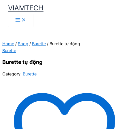
Skip
VIAMTECH
to
Main
content
Menu
Home
/
Shop
/
Burette
/ Burette tự động
Burette
Burette tự động
Category:
Burette