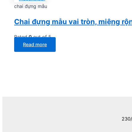
chai đựng mẫu
Chai đựng mẫu vai tròn, miệng rộ
Rated
0
out of 5
Read more
230/