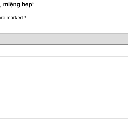
n, miệng hẹp”
 are marked
*