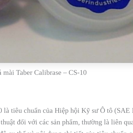
 mài Taber Calibrase – CS-10
 là tiêu chuẩn của Hiệp hội Kỹ sư Ô tô (SAE 
huật đối với các sản phẩm, thường là liên qua