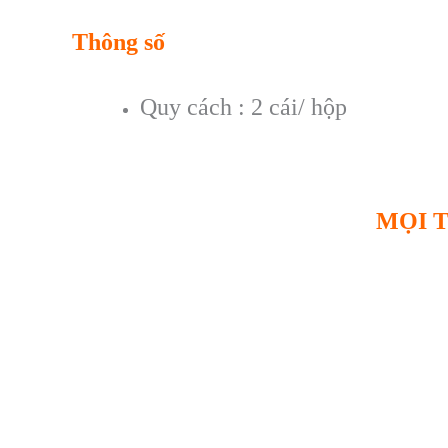
Thông số
Quy cách : 2 cái/ hộp
MỌI T