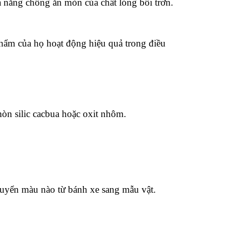
ả năng chống ăn mòn của chất lỏng bôi trơn.
phẩm của họ hoạt động hiệu quả trong điều
òn silic cacbua hoặc oxit nhôm.
uyển màu nào từ bánh xe sang mẫu vật.