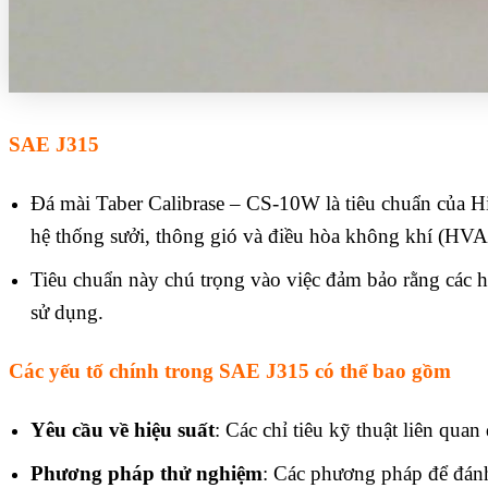
SAE J315
Đá mài Taber Calibrase – CS-10W là tiêu chuẩn của H
hệ thống sưởi, thông gió và điều hòa không khí (HVA
Tiêu chuẩn này chú trọng vào việc đảm bảo rằng các h
sử dụng.
Các yếu tố chính trong SAE J315 có thể bao gồm
Yêu cầu về hiệu suất
: Các chỉ tiêu kỹ thuật liên qu
Phương pháp thử nghiệm
: Các phương pháp để đánh