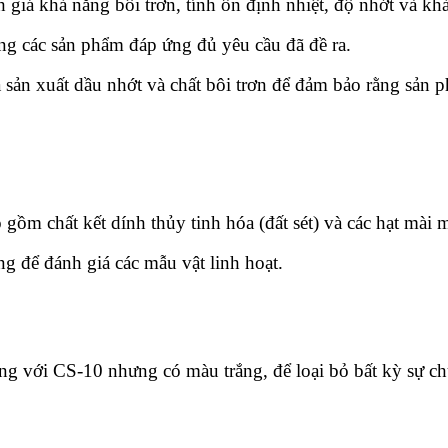
giá khả năng bôi trơn, tính ổn định nhiệt, độ nhớt và kh
ằng các sản phẩm đáp ứng đủ yêu cầu đã đề ra.
à sản xuất dầu nhớt và chất bôi trơn để đảm bảo rằng sản 
m chất kết dính thủy tinh hóa (đất sét) và các hạt mài m
 để đánh giá các mẫu vật linh hoạt.
g với CS-10 nhưng có màu trắng, để loại bỏ bất kỳ sự ch