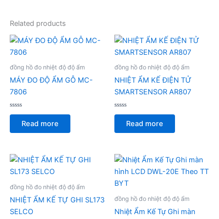
Related products
đồng hồ đo nhiệt độ độ ẩm
đồng hồ đo nhiệt độ độ ẩm
MÁY ĐO ĐỘ ẨM GỖ MC-
NHIỆT ẨM KẾ ĐIỆN TỬ
7806
SMARTSENSOR AR807
Rated
Rated
0
0
Read more
Read more
out
out
of
of
5
5
đồng hồ đo nhiệt độ độ ẩm
đồng hồ đo nhiệt độ độ ẩm
NHIỆT ẨM KẾ TỰ GHI SL173
SELCO
Nhiệt Ẩm Kế Tự Ghi màn