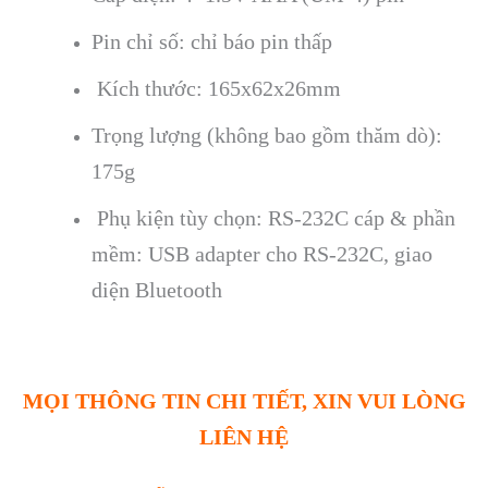
Pin chỉ số: chỉ b
áo pin th
ấp
K
ích thư
ớc: 165x62x26mm
Trọng lượng (kh
ông bao g
ồm thăm d
ò):
175g
Ph
ụ kiện t
ùy ch
ọn: RS-232C c
áp & ph
ần
mềm: USB adapter cho RS-232C, giao
diện Bluetooth
MỌI THÔNG TIN CHI TIẾT, XIN VUI LÒNG
LIÊN HỆ