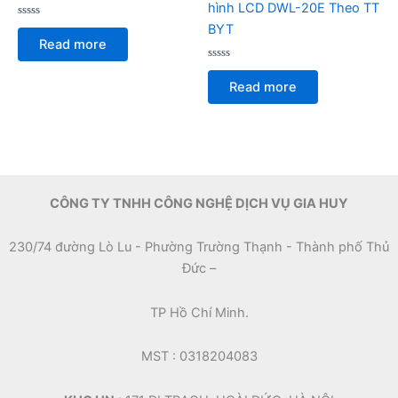
hình LCD DWL-20E Theo TT
Rated
BYT
0
Read more
out
of
5
Rated
0
Read more
out
of
5
CÔNG TY TNHH CÔNG NGHỆ DỊCH VỤ GIA HUY
230/74 đường Lò Lu - Phường Trường Thạnh - Thành phố Thủ
Đức –
TP Hồ Chí Minh.
MST : 0318204083