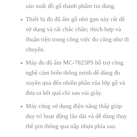
s
ản xuất đồ gỗ th
ành ph
ẩm tin d
ùng.
Thi
ết bị đo độ ẩm gỗ nhỏ gọn n
ày r
ất dễ
sử dụng v
à r
ất chắc chắn; th
ích h
ợp v
à
thu
ận tiện trong c
ông vi
ệc đo cũng như di
chuyển.
Máy đo độ ẩm
MC-7825PS hỗ trợ c
ông
ngh
ệ cảm biến th
ông minh d
ễ d
àng đo
xuyên qua đ
ến nhiều phần của lớp gỗ v
à
đưa ra k
ết quả chỉ sau v
ài giây.
Máy cũng s
ử dụng điện năng thấp gi
úp
duy trì ho
ạt động l
âu dài và d
ễ d
àng thay
th
ế pin th
ông qua n
ắp nhựa ph
ía sau.