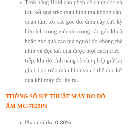
Tính năng Hold cho phép d
ễ d
àng đ
ọc v
à
lưu k
ết quả tr
ên màn hình mà không c
ần
quan t
âm t
ới c
ác góc đo, đi
ều n
ày c
ực kỳ
hữu
ích trong vi
ệc đo trong c
ác góc khu
ất
hoặc g
óc quá cao mà ngư
ời đo kh
ông th
ể
nh
ìn và đ
ọc kết quả được một c
ách tr
ực
tiếp, khi đ
ó tính năng s
ẽ cho ph
ép gi
ữ lại
gi
á tr
ị đo tr
ên màn hình và có th
ể đọc kết
quả khi m
áy đo l
ấy ra.
TH
ÔNG S
Ố KỸ THUẬT
MÁY ĐO ĐỘ
ẨM
MC-7825PS
Phạm vi đo: 0-80%