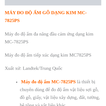
Reviews (0)
M
ÁY ĐO Đ
Ộ ẨM
GỖ DẠNG KIM MC-
7825PS
Máy đo độ ẩm đa năng đầu cảm ứng dạng kim
MC-7825PS
Máy đo độ ẩm tiếp xúc dạng kim MC7825PS
Xuất xứ: Landtek/Trung Quốc
M
áy đo đ
ộ ẩm MC-7825PS
l
à thi
ết bị
chuy
ên dùng đ
ể đo độ ẩm vật liệu sợi gỗ,
đồ gỗ, giấy, vật liệu x
ây d
ựng, đất, tường,
b
ê tông và v
ật liệu kh
ác.