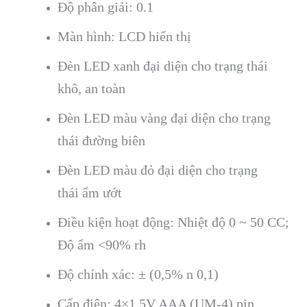
Độ ph
ân gi
ải: 0.1
M
àn hình: LCD hi
ển thị
Đ
èn LED xanh đ
ại diện cho trạng th
ái
khô, an toàn
Đèn LED màu vàng đ
ại diện cho trạng
th
ái đư
ờng bi
ên
Đèn LED màu đ
ỏ đại diện cho trạng
th
ái
ẩm ướt
Điều kiện hoạt động: Nhiệt độ 0 ~ 50 CC;
Độ ẩm <90% rh
Độ ch
ính xác: ± (0,5% n 0,1)
C
ấp điện: 4×1.5V AAA (UM-4) pin