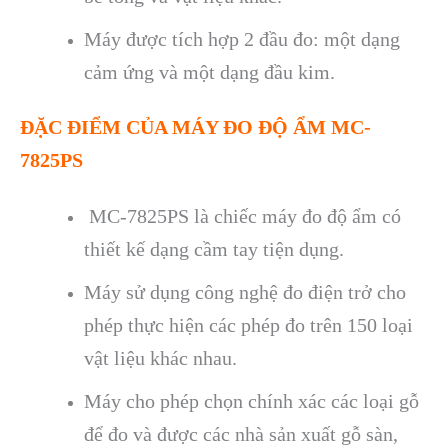
Máy đư
ợc t
ích h
ợp 2 đầu đo: một dạng
cảm ứng v
à m
ột dạng đầu kim.
ĐẶC ĐIỂM CỦA M
ÁY ĐO Đ
Ộ ẨM MC-
7825PS
MC-7825PS l
à chi
ếc m
áy đo đ
ộ ẩm c
ó
thi
ết kế dạng cầm tay tiện dụng.
M
áy s
ử dụng c
ông ngh
ệ đo điện trở cho
ph
ép th
ực hiện c
ác phép đo trên 150 lo
ại
vật liệu kh
ác nhau.
Máy cho phép ch
ọn ch
ính xác các lo
ại gỗ
để đo v
à đư
ợc c
ác nhà s
ản xuất gỗ s
àn,