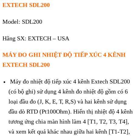
EXTECH SDL200
Model: SDL200
Hãng SX: EXTECH – USA
MÁY ĐO GHI NHIỆT ĐỘ TIẾP XÚC 4 KÊNH
EXTECH SDL200
Máy đo nhi
ệt độ tiếp x
úc 4 kênh Extech SDL200
(có b
ộ ghi)
sử dụng 4 kênh đo nhiệt độ gồm có 6
loại đầu đo (J, K, E, T, R,S) và hai kênh sử dụng
đầu dò RTD (Pt100Ohm). Hiển thị nhiệt độ 4 kênh
tương ứng chia màn hình làm 4 [T1, T2, T3, T4],
và xem kết quả khác nhau giữa hai kênh [T1-T2],