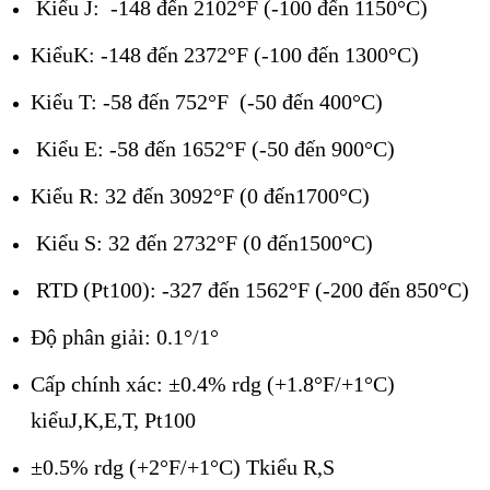
Ki
ểu J: -148 đến 2102
°F (-100 đ
ến 1150
°C)
Ki
ểuK: -148 đến 2372
°F (-100 đ
ến 1300
°C)
Ki
ểu T: -58 đến 752
°F (-50 đ
ến 400
°C)
Ki
ểu E: -58 đến 1652
°F (-50 đ
ến 900
°C)
Ki
ểu R: 32 đến 3092
°F (0 đ
ến1700
°C)
Ki
ểu S: 32 đến 2732
°F (0 đ
ến1500
°C)
RTD (Pt100): -327 đ
ến 1562
°F (-200 đ
ến 850
°C)
Đ
ộ ph
ân gi
ải: 0.1
°/1°
C
ấp ch
ính xác: ±0.4% rdg (+1.8°F/+1°C)
ki
ểuJ,K,E,T, Pt100
±0.5% rdg (+2°F/+1°C) Tki
ểu R,S