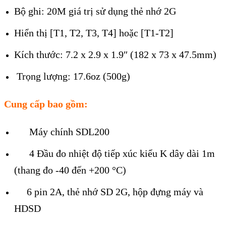
Bộ ghi: 20M gi
á tr
ị sử dụng thẻ nhớ 2G
Hiển thị [T1, T2, T3, T4] hoặc [T1-T2]
K
ích thư
ớc: 7.2 x 2.9 x 1.9″ (182 x 73 x 47.5mm)
Trọng lượng: 17.6oz (500g)
Cung cấp bao gồm:
M
áy chính SDL200
4 Đ
ầu đo nhiệt độ tiếp x
úc ki
ểu K d
ây dài 1m
(thang đo -40 đ
ến +200
°C)
6 pin 2A, th
ẻ nhớ SD 2G, hộp đựng m
áy và
HDSD