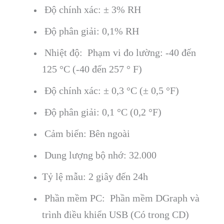
Độ ch
ính xác: ± 3% RH
Đ
ộ ph
ân gi
ải: 0,1% RH
Nhiệt độ: Phạm vi đo lường:
-40 đến
125
°C (-40 đ
ến 257
° F)
Đ
ộ ch
ính xác: ± 0,3 °C (± 0,5 °F)
Đ
ộ ph
ân gi
ải: 0,1
°C (0,2 °F)
C
ảm biến: B
ên ngoài
Dung lư
ợng bộ nhớ: 32.000
Tỷ lệ mẫu: 2 gi
ây đ
ến 24h
Phần mềm PC: Phần mềm DGraph v
à
trình đi
ều khiển USB (C
ó trong CD)