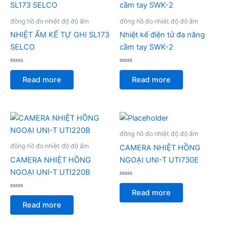
đồng hồ đo nhiệt độ độ ẩm
đồng hồ đo nhiệt độ độ ẩm
NHIỆT ẨM KẾ TỰ GHI SL173
Nhiệt kế điện tử đa năng
SELCO
cầm tay SWK-2
Rated
Rated
0
0
Read more
Read more
out
out
of
of
5
5
đồng hồ đo nhiệt độ độ ẩm
đồng hồ đo nhiệt độ độ ẩm
CAMERA NHIỆT HỒNG
CAMERA NHIỆT HỒNG
NGOẠI UNI-T UTI730E
NGOẠI UNI-T UTI220B
Rated
0
Read more
Rated
out
0
of
Read more
out
5
of
5