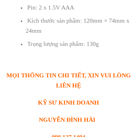
Pin
: 2 x 1.5V AAA
K
ích thư
ớc sản phẩm: 120mm
× 74mm x
24mm
Tr
ọng lượng sản phẩm: 130g
MỌI THÔNG TIN CHI TIẾT, XIN VUI LÒNG
LIÊN HỆ
KỸ SƯ KINH DOANH
NGUYỄN ĐÌNH HẢI
090 127 1494