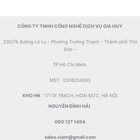
CÔNG TY TNHH CÔNG NGHỆ DỊCH VỤ GIA HUY
230/74 đường Lò Lu - Phường Trường Thạnh - Thành phố Thủ
Đức –
TP Hồ Chí Minh.
MST : 0318204083
KHO HN
: 171 DI TRẠCH, HOÀI ĐỨC, HÀ NỘI
NGUYỄN ĐÌNH HẢI
090 127 1494
sales.viam@gmail.com