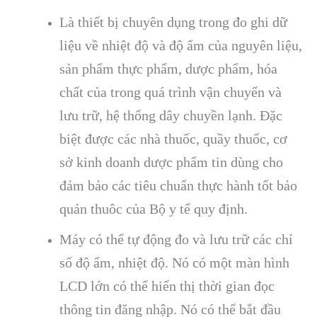
L
à thi
ết bị chuy
ên d
ụng trong đo ghi dữ
liệu về nhiệt độ v
à đ
ộ ẩm của nguy
ên li
ệu,
sản phẩm thực phẩm, dược phẩm, h
óa
ch
ất của trong qu
á trình v
ận chuyển v
à
lưu tr
ữ, hệ thống d
ây chuy
ền lạnh. Đặc
biệt được c
ác nhà thu
ốc, quầy thuốc, cơ
sở kinh doanh dược phẩm tin d
ùng cho
đ
ảm bảo c
ác tiêu chu
ẩn thực h
ành t
ốt bảo
quản thu
ôc c
ủa Bộ y tế quy định.
M
áy có th
ể tự động đo v
à lưu tr
ữ c
ác ch
ỉ
số độ ẩm, nhiệt độ. N
ó có m
ột m
àn hình
LCD l
ớn c
ó th
ể hiển thị thời gian đọc
th
ông tin đăng nh
ập.
N
ó có th
ể bắt đầu