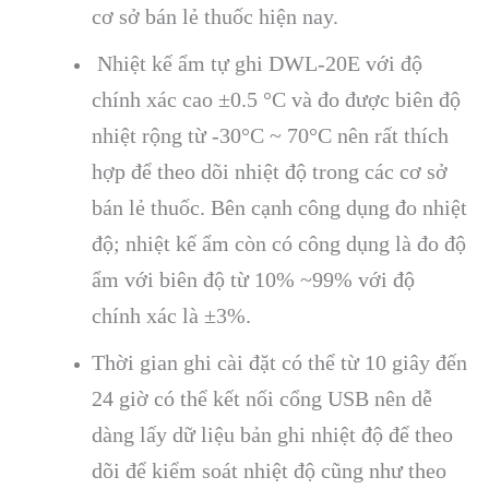
cơ s
ở b
án l
ẻ thuốc hiện nay.
Nhiệt kế ẩm tự ghi DWL-20
E
với độ
ch
ính xác cao ±0.5 °C và đo đư
ợc bi
ên đ
ộ
nhiệt rộng từ -30
°C ~ 70°C nên r
ất th
ích
h
ợp để theo d
õi nhi
ệt độ trong c
ác cơ s
ở
b
án l
ẻ thuốc. B
ên c
ạnh c
ông d
ụng đo nhiệt
độ; nhiệt kế ẩm c
òn có công d
ụng l
à đo đ
ộ
ẩm với bi
ên đ
ộ từ 10% ~99% với độ
ch
ính xác là ±3%.
Th
ời gian ghi c
ài đ
ặt c
ó th
ể từ 10 gi
ây đ
ến
24 giờ c
ó th
ể kết nối cổng USB n
ên d
ễ
d
àng l
ấy dữ liệu bản ghi nhiệt độ để theo
d
õi đ
ể kiểm so
át nhi
ệt độ cũng như theo