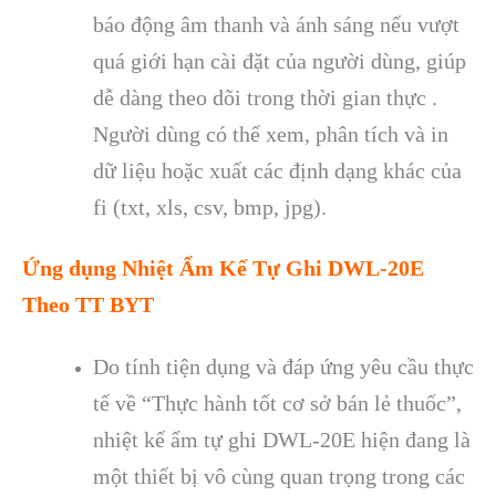
b
áo đ
ộng
âm thanh và ánh sáng n
ếu vượt
qu
á gi
ới hạn c
ài đ
ặt của người d
ùng, giúp
d
ễ d
àng theo dõi trong th
ời gian thực .
Người d
ùng có th
ể xem, ph
ân tích và in
d
ữ liệu hoặc xuất c
ác đ
ịnh dạng kh
ác c
ủa
fi (txt, xls, csv, bmp, jpg).
Ứng dụng
Nhi
ệt Ẩm Kế Tự Ghi DWL-20E
Theo TT BYT
Do t
ính ti
ện dụng v
à đáp
ứng y
êu c
ầu thực
tế về “Thực h
ành t
ốt cơ sở b
án l
ẻ thuốc”,
nhiệt kế ẩm tự ghi DWL-20
E
hiện đang l
à
m
ột thiết bị v
ô cùng quan tr
ọng trong c
ác