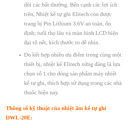
d
õi các b
ất thường. B
ên c
ạnh c
ác l
ợi
ích
trên, Nhi
ệt kế tự ghi Elitech c
òn đư
ợc
trang bị Pin Lithium 3.6V an to
àn,
ổn
định; tuổi thọ l
âu và màn hình LCD hi
ện
đại r
õ n
ết, k
ích thư
ớc to dễ nh
ìn.
Do k
ết hợp nhiều ưu điểm trong c
ùng m
ột
thiết bị, nhiệt kế Elitech xứng đ
áng là l
ựa
chọn số 1 cho d
òng s
ản phẩm m
áy nhi
ệt
kế tự ghi, th
ích h
ợp sử dụng trong c
ác nhà
thu
ốc hiện nay.
Th
ông s
ố kỹ thuật của nhiệt ẩm kế tự ghi
DWL-20E: