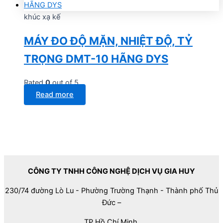
khúc xạ kế
MÁY ĐO ĐỘ MẶN, NHIỆT ĐỘ, TỶ
TRỌNG DMT-10 HÃNG DYS
Rated
0
out of 5
Read more
CÔNG TY TNHH CÔNG NGHỆ DỊCH VỤ GIA HUY
230/74 đường Lò Lu - Phường Trường Thạnh - Thành phố Thủ
Đức –
TP Hồ Chí Minh.