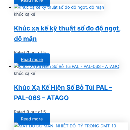
Read more
khúc xạ kế
Khúc xạ kế kỹ thuật số đo độ ngọt,
độ mặn
Rated
0
out of 5
Read more
khúc xạ kế
Khúc Xạ Kế Hiện Số Bỏ Túi PAL –
PAL-06S – ATAGO
Rated
0
out of 5
Read more