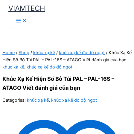
Skip
VIAMTECH
to
Main
content
Menu
Home
/
Shop
/
khúc xạ kế
/
khúc xạ kế đo độ ngọt
/ Khúc Xạ Kế
Hiện Số Bỏ Túi PAL – PAL-16S – ATAGO Viết đánh giá của bạn
khúc xạ kế
,
khúc xạ kế đo độ ngọt
Khúc Xạ Kế Hiện Số Bỏ Túi PAL – PAL-16S –
ATAGO Viết đánh giá của bạn
Categories:
khúc xạ kế
,
khúc xạ kế đo độ ngọt