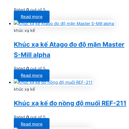
Rated
0
out of 5
Read more
khúc xạ kế
Khúc xạ kế Atago đo độ mặn Master
S-Mill alpha
Rated
0
out of 5
Read more
khúc xạ kế
Khúc xạ kế đo nồng độ muối REF-211
Rated
0
out of 5
Read more