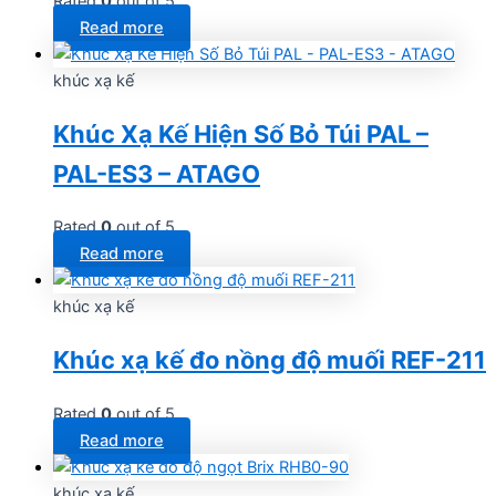
Rated
0
out of 5
Read more
khúc xạ kế
Khúc Xạ Kế Hiện Số Bỏ Túi PAL –
PAL-ES3 – ATAGO
Rated
0
out of 5
Read more
khúc xạ kế
Khúc xạ kế đo nồng độ muối REF-211
Rated
0
out of 5
Read more
khúc xạ kế