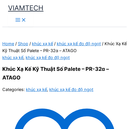
Skip
VIAMTECH
to
Main
content
Menu
Home
/
Shop
/
khúc xạ kế
/
khúc xạ kế đo độ ngọt
/ Khúc Xạ Kế
Kỹ Thuật Số Palete – PR-32α – ATAGO
khúc xạ kế
,
khúc xạ kế đo độ ngọt
Khúc Xạ Kế Kỹ Thuật Số Palete – PR-32α –
ATAGO
Categories:
khúc xạ kế
,
khúc xạ kế đo độ ngọt