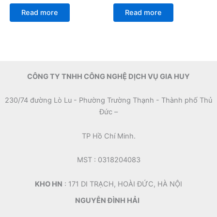
Rated
Rated
0
0
Read more
Read more
out
out
of
of
5
5
CÔNG TY TNHH CÔNG NGHỆ DỊCH VỤ GIA HUY
230/74 đường Lò Lu - Phường Trường Thạnh - Thành phố Thủ
Đức –
TP Hồ Chí Minh.
MST : 0318204083
KHO HN
: 171 DI TRẠCH, HOÀI ĐỨC, HÀ NỘI
NGUYỄN ĐÌNH HẢI