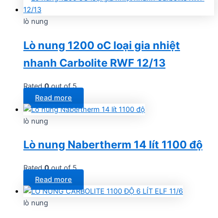
lò nung
Lò nung 1200 oC loại gia nhiệt
nhanh Carbolite RWF 12/13
Rated
0
out of 5
Read more
lò nung
Lò nung Nabertherm 14 lít 1100 độ
Rated
0
out of 5
Read more
lò nung