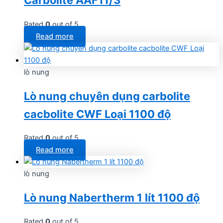
Carbolite AAF11/3
Rated
0
out of 5
Read more
lò nung
Lò nung chuyên dụng carbolite
cacbolite CWF Loại 1100 độ
Rated
0
out of 5
Read more
lò nung
Lò nung Nabertherm 1 lít 1100 độ
Rated
0
out of 5