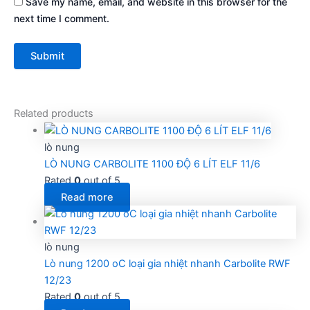
Save my name, email, and website in this browser for the
next time I comment.
Related products
lò nung
LÒ NUNG CARBOLITE 1100 ĐỘ 6 LÍT ELF 11/6
Rated
0
out of 5
Read more
lò nung
Lò nung 1200 oC loại gia nhiệt nhanh Carbolite RWF
12/23
Rated
0
out of 5