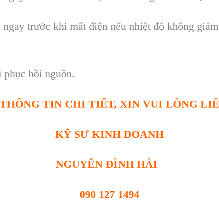
 ngay trước khi mất điện nếu nhiệt độ kh
ông gi
ảm
i phục hồi nguồn.
THÔNG TIN CHI TIẾT, XIN VUI LÒNG LI
KỸ SƯ KINH DOANH
NGUYỄN ĐÌNH HẢI
090 127 1494