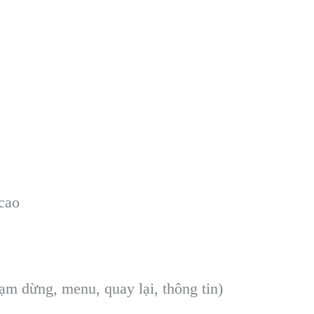
cao
tạm dừng, menu, quay lại, th
ông tin)