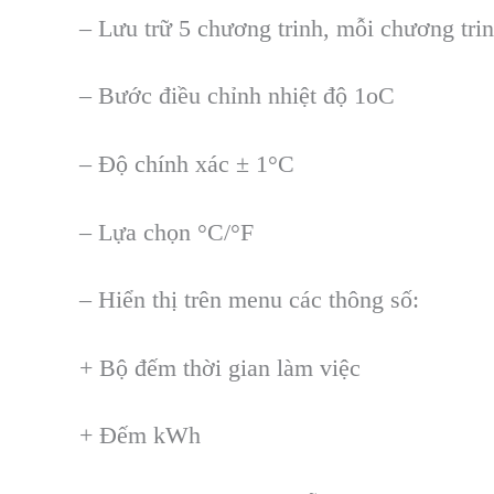
– Lưu tr
ữ 5 chương trinh, mỗi chương trin
– Bước điều chỉnh nhiệt độ 1oC
– Độ ch
ính xác ± 1°C
– L
ựa chọn
°C/°F
– Hi
ển thị tr
ên menu các thông s
ố:
+ Bộ đếm thời gian l
àm vi
ệc
+ Đếm kWh