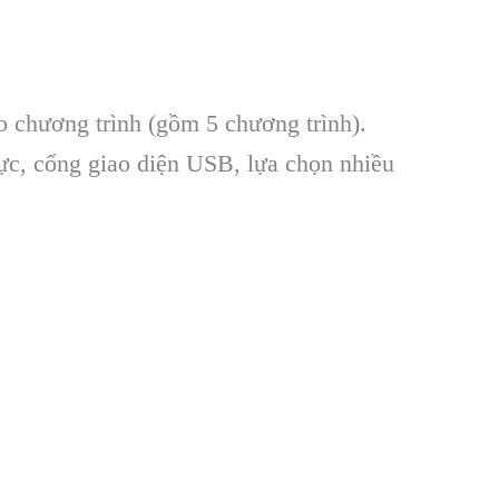
eo chương tr
ình (g
ồm 5 chương tr
ình).
hực, cổng giao diện USB, lựa chọn nhiều