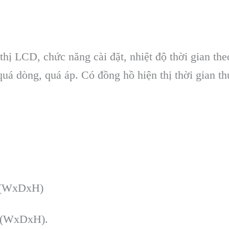
 thị LCD, chức năng c
ài đ
ặt, nhiệt độ thời gian th
qu
á dòng, quá áp. Có đ
ồng hồ hiện thị thời gian t
m (WxDxH)
m (WxDxH).