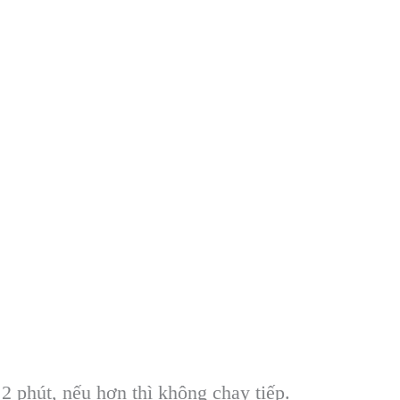
 2 ph
út, n
ếu hơn th
ì không ch
ạy tiếp.