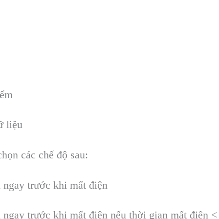
iểm
ữ liệu
chọn c
ác ch
ế độ sau:
 ngay trước khi mất điện
 ngay trước khi mất điện nếu thời gian mất điện <