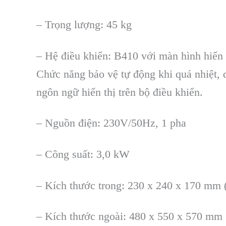
– Tr
ọng lượng: 45 kg
– Hệ điều khiển: B410 với m
àn hình hi
ển
Ch
ức năng bảo vệ tự động khi qu
á nhi
ệt, 
ng
ôn ng
ữ hiển thị tr
ên b
ộ điều khiển.
– Nguồn điện: 230V/50Hz, 1 pha
– C
ông su
ất: 3,0 kW
– K
ích thư
ớc trong: 230 x 240 x 170 m
– K
ích thư
ớc ngo
ài: 480 x 550 x 570 m