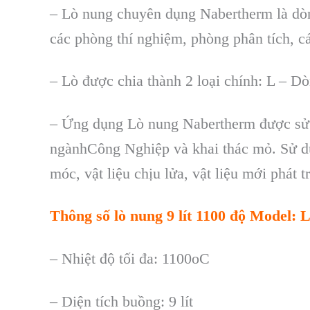
–
L
ò nung chuyên d
ụng Nabertherm l
à dò
c
ác phòng thí nghi
ệm, ph
òng phân tích, c
– Lò đư
ợc chia th
ành 2 lo
ại ch
ính: L – Dò
– Ứng dụng Lò nung
Nabertherm
được sử 
ngànhCông Nghiệp và khai thác mỏ. Sử dụn
móc, vật liệu chịu lửa, vật liệu mới phát 
Thông s
ố l
ò nung 9 lít 1100 độ Model:
– Nhi
ệt độ tối đa: 1100oC
– Diện t
ích bu
ồng: 9 l
ít