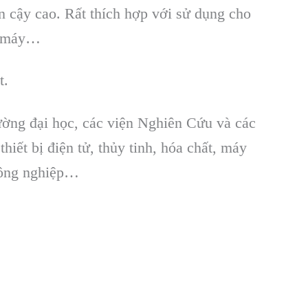
in cậy cao. Rất th
ích h
ợp với sử dụng cho
à máy…
t.
ờng đại học, các viện Nghiên Cứu và các
ết bị điện tử, thủy tinh, hóa chất, máy
 công nghiệp…