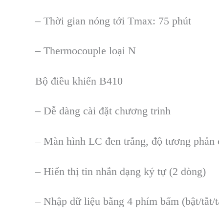
– Th
ời gian n
óng t
ới Tmax: 75 ph
út
– Thermocouple lo
ại N
Bộ điều khiển B410
– Dễ d
àng cài đ
ặt chương trinh
– M
àn hình LC đen tr
ắng, độ tương phản 
– Hiển thị tin nhắn dạng k
ý t
ự (2 d
òng)
– Nh
ập dữ liệu bằng 4 ph
ím b
ấm (bật/tắt/