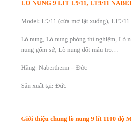
LÒ NUNG 9 LÍT L9/11, LT9/11 NA
Model: L
9
/11
(cửa mở lật xuống), LT9/11 
Lò nung, Lò nung phòng thí nghiệm, Lò nu
nung gốm sứ, Lò nung đốt mẫu tro…
H
ãng: Nabertherm – Đ
ức
Sản xu
ất t
ại: Đức
Giới thiệu chung
l
ò nung 9 lít 1100 độ