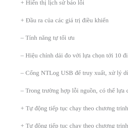
+ Hiển thị lịch sử b
áo l
ỗi
+ Đầu ra của c
ác giá tr
ị điều khiển
– T
ính năng t
ự tối ưu
– Hiệu chỉnh dải đo với lựa chọn tới 10 đ
– Cổng NTLog USB để truy xuất, xử l
ý d
– Trong trường hợp lỗi nguồn, c
ó th
ể lựa 
+ Tự động tiếp tục chạy theo chương trinh
+ Tự động tiếp tục chạy theo chương trinh