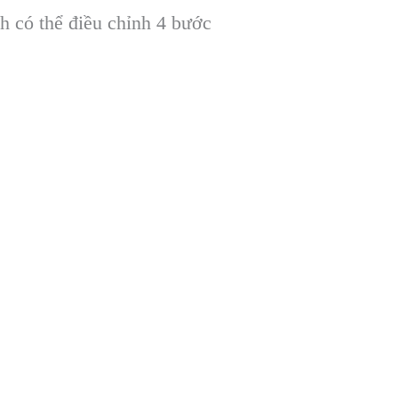
h c
ó th
ể điều chỉnh 4 bước