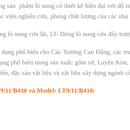
ng s
ản phẩm l
ò nung có thi
ết kế hiện đại với độ t
ác vi
ện nghi
ên c
ứu, ph
òng ch
ất lượng của c
ác nh
ng lò nung c
ửa lật, LT- D
òng lò nung c
ửa đẩy trượ
dụng phổ biến cho Các Trường Cao Đẳng, các trư
g phổ biến trong sản xuất: gốm sứ, Luyện Kim, thi
triển, đặc sản vật liệu và vật liệu xây dựng ngành
 L9/11/B410 và Model: LT9/11/B410: