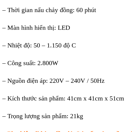
– Th
ời gian nấu chảy đồng
:
60 ph
út
– Màn hình hi
ển thị
:
LED
–
Nhiệt độ
:
50 – 1.150 độ C
–
C
ông su
ất
:
2.800W
–
Nguồn điện
áp: 220V – 240V / 50Hz
– Kích thư
ớc sản phẩm
:
41cm x 41cm x 51cm
–
Trọng lượng sản phẩm
:
21kg