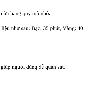
 c
ửa h
àng quy mô nh
ỏ.
li
ệu như sau:
Bạc: 35 ph
út, Vàng: 40
 giúp ngư
ời d
ùng d
ễ quan s
át.