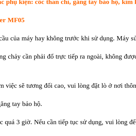
ác ph
ụ kiện: cốc than ch
ì, găng tay b
ảo hộ, k
ìm 
er MF05
c
ầu của m
áy hay không trư
ớc khi sử dụng. M
áy s
ng ch
ảy cần phải đổ trực tiếp ra ngo
ài, không đư
ợ
àm vi
ệc sẽ tương đối cao, vui l
òng đ
ặt l
ò
ở nơi th
ôn
ăng tay bảo hộ.
c qu
á 3 gi
ờ. Nếu cần tiếp tục sử dụng, vui l
òng đ
ể