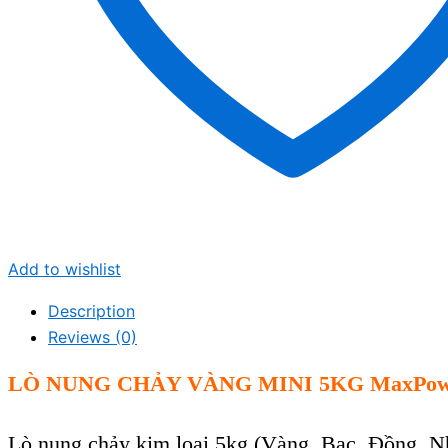
Add to wishlist
Description
Reviews (0)
LÒ NUNG CHẢY VÀNG MINI 5KG
MaxPow
Lò nung ch
ảy kim loại 5kg (V
àng, B
ạc, Đồng, N