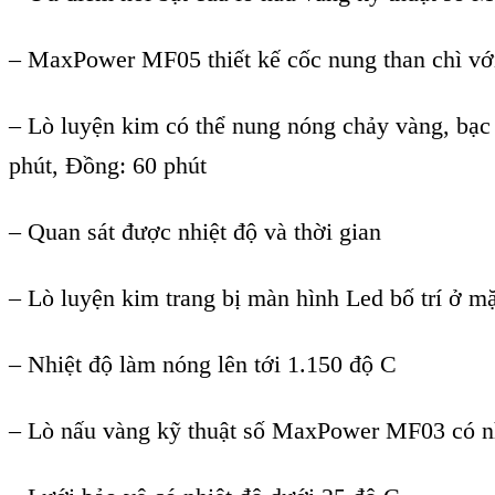
–
MaxPower MF05 thiết kế cốc nung than ch
ì v
ớ
–
L
ò luy
ện kim c
ó th
ể nung n
óng ch
ảy v
àng, b
ạc
phút, Đ
ồng: 60 ph
út
– Quan sát đư
ợc nhiệt độ v
à th
ời gian
–
L
ò luy
ện kim trang bị m
àn hình Led b
ố tr
í
ở mặ
– Nhi
ệt độ l
àm nóng lên t
ới 1.150 độ C
–
L
ò n
ấu v
àng k
ỹ thuật số MaxPower MF03
c
ó n