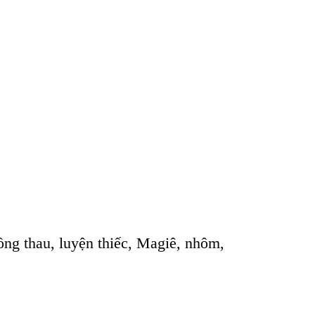
ồng thau, luyện thiếc, Magi
ê, nhôm,