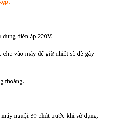
k
ẹp.
ử dụng điện
áp 220V.
c cho v
ào máy đ
ể giữ nhiệt sẽ dễ g
ây
g thoáng.
 m
áy ngu
ội 30 ph
út trư
ớc khi sử dụng.