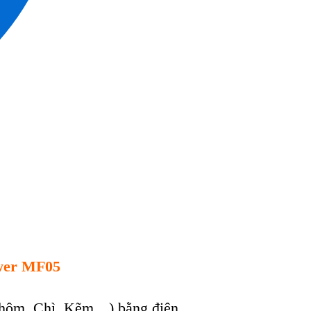
er MF05
h
ôm, Chì, K
ẽm…) bằng điện