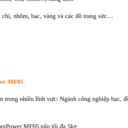
, chì, nhôm, bạc, vàng và các đồ trang sức…
er MF05
n trong nhiều lĩnh vực: Ng
ành công nghi
ệp bạc, đ
 MaxPower MF0
5 n
ấu tối đa 5kg