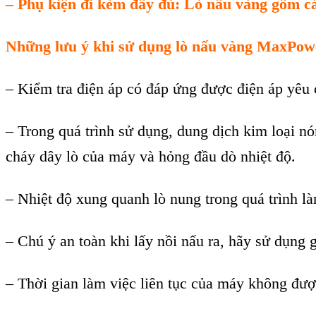
–
Phụ kiện đi k
èm đ
ầy đủ
:
L
ò n
ấu v
àng g
ồm c
Những lưu
ý khi s
ử dụng l
ò n
ấu v
àng MaxPow
– Ki
ểm tra điện
áp có đáp
ứng được điện
áp yêu 
– Trong quá trình s
ử dụng, dung dịch kim loại n
ó
cháy dây lò c
ủa m
áy và h
ỏng đầu d
ò nhi
ệt độ.
–
Nhiệt độ xung quanh l
ò nung trong quá trình l
– Chú ý an toàn khi l
ấy nồi nấu ra, h
ãy s
ử dụng g
–
Thời gian l
àm vi
ệc li
ên t
ục của m
áy không đư
ợ