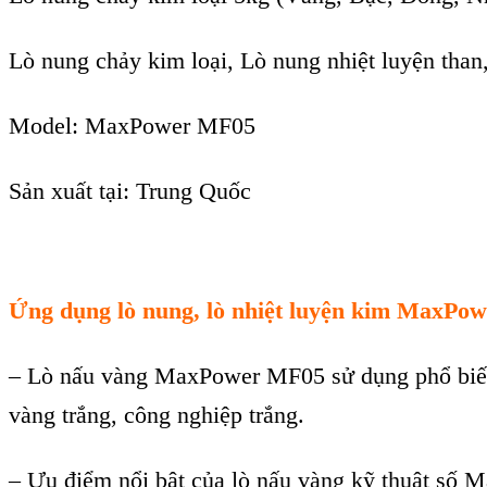
Lò nung chảy kim loại, Lò nung nhiệt luyện than
Model:
MaxPower MF05
Sản xuất tại: Trung Quốc
Ứng dụng l
ò nung, lò nhiệt luy
ện kim MaxPow
–
L
ò n
ấu v
àng MaxPower MF05 s
ử dụng phổ biế
vàng tr
ắng, c
ông nghi
ệp trắng.
–
Ưu điểm nổi bật của l
ò n
ấu v
àng k
ỹ thuật số