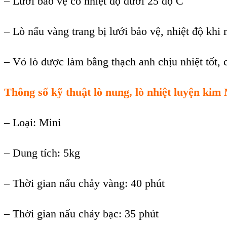
–
Lưới bảo vệ c
ó nhi
ệt độ dưới 25 độ C
–
L
ò n
ấu v
àng trang b
ị lưới bảo vệ, nhiệt độ khi
–
Vỏ l
ò đư
ợc l
àm b
ằng thạch anh chịu nhiệt tốt, 
Th
ông s
ố kỹ thuật
l
ò nung, lò nhiệt luy
ện kim
–
Loại
:
Mini
–
Dung t
ích: 5kg
– Th
ời gian nấu chảy v
àng: 40 phút
– Th
ời gian nấu chảy bạc
:
35 ph
út