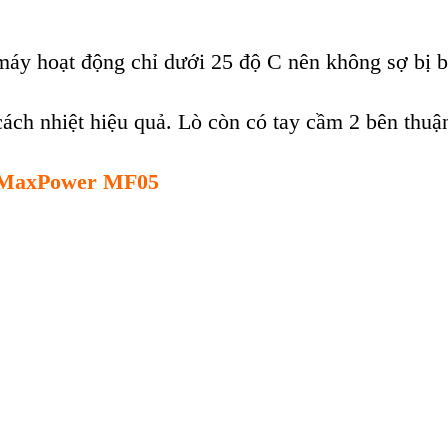
 m
áy ho
ạt động chỉ dưới 25 độ C n
ên không s
ợ bị 
c
ách nhi
ệt hiệu quả. L
ò còn có tay c
ầm 2 b
ên thu
ậ
 MaxPower MF05