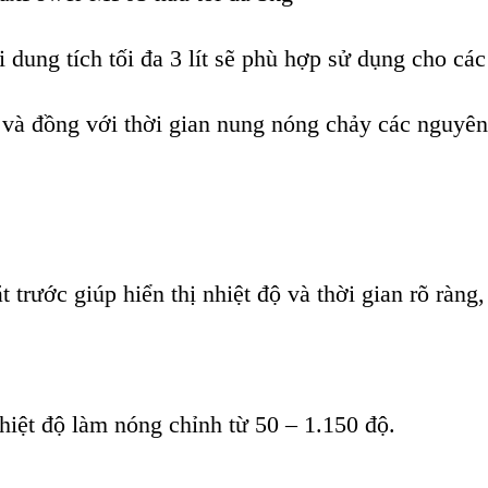
i dung t
ích t
ối đa 3 l
ít s
ẽ ph
ù h
ợp sử dụng cho c
ác
 v
à đ
ồng với thời gian nung n
óng ch
ảy c
ác nguyên 
t trước gi
úp hi
ển thị nhiệt độ v
à th
ời gian r
õ ràng,
hi
ệt độ l
àm nóng ch
ỉnh từ 50 – 1.150 độ.