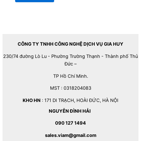
CÔNG TY TNHH CÔNG NGHỆ DỊCH VỤ GIA HUY
230/74 đường Lò Lu - Phường Trường Thạnh - Thành phố Thủ
Đức –
TP Hồ Chí Minh.
MST : 0318204083
KHO HN
: 171 DI TRẠCH, HOÀI ĐỨC, HÀ NỘI
NGUYỄN ĐÌNH HẢI
090 127 1494
sales.viam@gmail.com