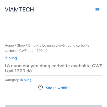
Skip
VIAMTECH
to
Main
content
Men
Home
/
Shop
/
lò nung
/ Lò nung chuyên dụng carbolite
cacbolite CWF Loại 1300 độ
lò nung
Lò nung chuyên dụng carbolite cacbolite CWF
Loại 1300 độ
Category:
lò nung
Add to wishlist