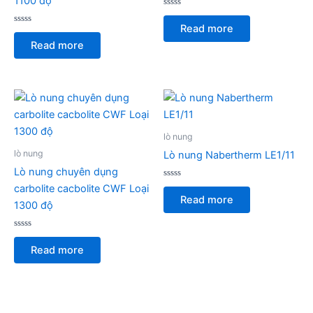
1100 độ
Rated
0
Read more
Rated
out
0
of
Read more
out
5
of
5
lò nung
lò nung
Lò nung Nabertherm LE1/11
Lò nung chuyên dụng
Rated
carbolite cacbolite CWF Loại
0
Read more
out
1300 độ
of
5
Rated
0
Read more
out
of
5