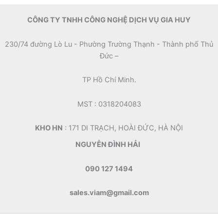
CÔNG TY TNHH CÔNG NGHỆ DỊCH VỤ GIA HUY
230/74 đường Lò Lu - Phường Trường Thạnh - Thành phố Thủ
Đức –
TP Hồ Chí Minh.
MST : 0318204083
KHO HN
: 171 DI TRẠCH, HOÀI ĐỨC, HÀ NỘI
NGUYỄN ĐÌNH HẢI
090 127 1494
sales.viam@gmail.com