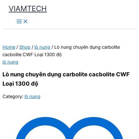
Skip
VIAMTECH
to
Main
content
Menu
Home
/
Shop
/
lò nung
/ Lò nung chuyên dụng carbolite
cacbolite CWF Loại 1300 độ
lò nung
Lò nung chuyên dụng carbolite cacbolite CWF
Loại 1300 độ
Category:
lò nung