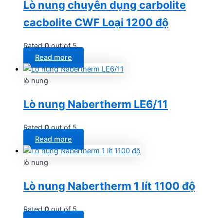
Lò nung chuyên dụng carbolite
cacbolite CWF Loại 1200 độ
Rated
0
out of 5
Read more
lò nung
Lò nung Nabertherm LE6/11
Rated
0
out of 5
Read more
lò nung
Lò nung Nabertherm 1 lít 1100 độ
Rated
0
out of 5