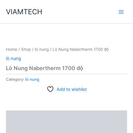
Skip
VIAMTECH
to
Main
content
Men
Home
/
Shop
/
lò nung
/ Lò Nung Nabertherm 1700 độ
lò nung
Lò Nung Nabertherm 1700 độ
Category:
lò nung
Add to wishlist
Description
Reviews (0)