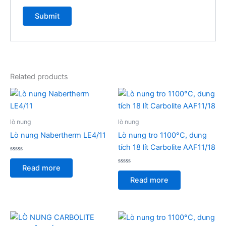
Related products
lò nung
lò nung
Lò nung Nabertherm LE4/11
Lò nung tro 1100°C, dung
tích 18 lít Carbolite AAF11/18
Rated
0
Read more
out
Rated
of
0
Read more
5
out
of
5