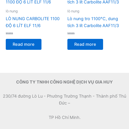
lò nung
lò nung
LÒ NUNG CARBOLITE 1100
Lò nung tro 1100°C, dung
ĐỘ 6 LÍT ELF 11/6
tích 3 lít Carbolite AAF11/3
Rated
Rated
0
0
Read more
Read more
out
out
of
of
5
5
CÔNG TY TNHH CÔNG NGHỆ DỊCH VỤ GIA HUY
230/74 đường Lò Lu - Phường Trường Thạnh - Thành phố Thủ
Đức –
TP Hồ Chí Minh.