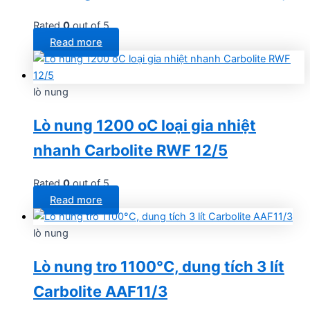
Rated
0
out of 5
Read more
lò nung
Lò nung 1200 oC loại gia nhiệt
nhanh Carbolite RWF 12/5
Rated
0
out of 5
Read more
lò nung
Lò nung tro 1100°C, dung tích 3 lít
Carbolite AAF11/3