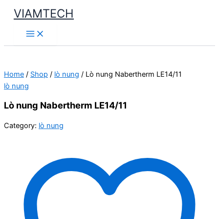
Skip
VIAMTECH
to
Main
content
Menu
Home
/
Shop
/
lò nung
/ Lò nung Nabertherm LE14/11
lò nung
Lò nung Nabertherm LE14/11
Category:
lò nung