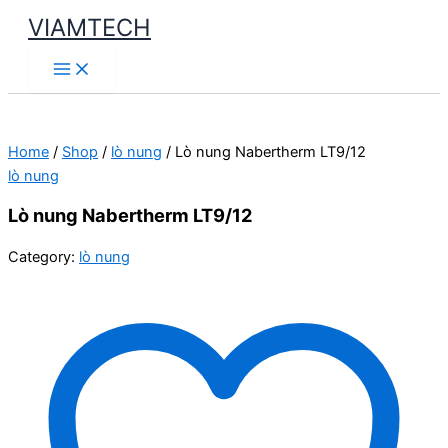
Skip
VIAMTECH
to
Main
content
Menu
Home
/
Shop
/
lò nung
/ Lò nung Nabertherm LT9/12
lò nung
Lò nung Nabertherm LT9/12
Category:
lò nung