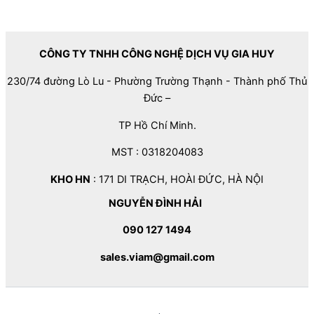
CÔNG TY TNHH CÔNG NGHỆ DỊCH VỤ GIA HUY
230/74 đường Lò Lu - Phường Trường Thạnh - Thành phố Thủ
Đức –
TP Hồ Chí Minh.
MST : 0318204083
KHO HN
: 171 DI TRẠCH, HOÀI ĐỨC, HÀ NỘI
NGUYỄN ĐÌNH HẢI
090 127 1494
sales.viam@gmail.com