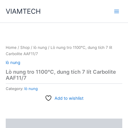
Skip
VIAMTECH
to
Main
content
Men
Home
/
Shop
/
lò nung
/ Lò nung tro 1100°C, dung tích 7 lít
Carbolite AAF11/7
lò nung
Lò nung tro 1100°C, dung tích 7 lít Carbolite
AAF11/7
Category:
lò nung
Add to wishlist
Description