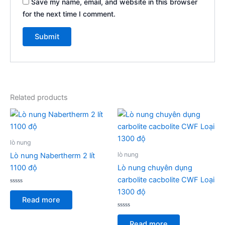
Save my name, email, and website in this browser
for the next time I comment.
Related products
lò nung
lò nung
Lò nung Nabertherm 2 lít
1100 độ
Lò nung chuyên dụng
carbolite cacbolite CWF Loại
Rated
1300 độ
0
Read more
out
of
5
Rated
0
Read more