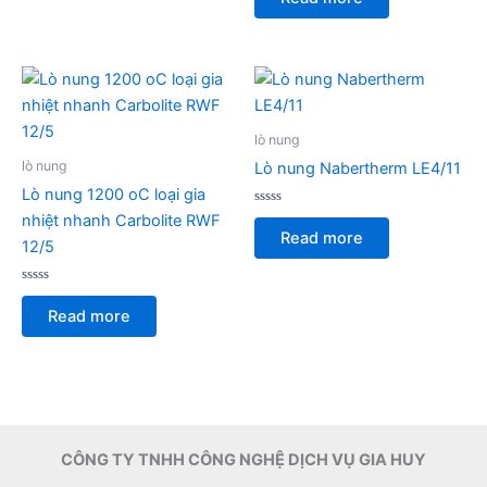
out
of
5
lò nung
lò nung
Lò nung Nabertherm LE4/11
Lò nung 1200 oC loại gia
Rated
nhiệt nhanh Carbolite RWF
0
Read more
out
12/5
of
5
Rated
0
Read more
out
of
5
CÔNG TY TNHH CÔNG NGHỆ DỊCH VỤ GIA HUY