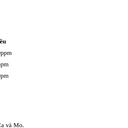
ều
0ppm
ppm
0pm
 Ca và Mo.