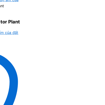
ant
tor Plant
ẩm của đất