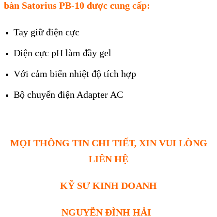
bàn Satorius PB-10
được cung cấp:
Tay giữ điện cực
Điện cực pH l
àm đ
ầy gel
Với cảm biến nhiệt độ t
ích h
ợp
B
ộ chuyển điện Adapter AC
MỌI THÔNG TIN CHI TIẾT, XIN VUI LÒNG
LIÊN HỆ
KỸ SƯ KINH DOANH
NGUYỄN ĐÌNH HẢI