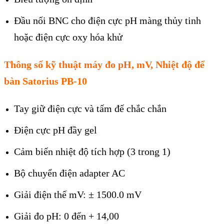
Đầu nối BNC cho điện cực pH m
àng th
ủy tinh
hoặc điện cực oxy h
óa kh
ử
Thông số kỹ thuật máy đo pH, mV, Nhiệt độ để
bàn Satorius PB-10
Tay giữ điện cực v
à t
ấm đế
chắc chắn
Điện cực
pH
đ
ầy gel
C
ảm biến nhiệt độ t
ích h
ợp (3 trong 1)
Bộ chuyển điện adapter AC
Giải điện thế mV: ± 1500.0 mV
Giải đo pH: 0 đ
ến + 14,00