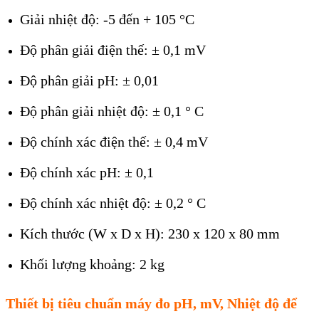
Giải n
hiệt độ: -5 đến + 105
°C
Độ phân giải đ
iện
thế: ± 0,1 mV
Độ phân giải pH: ± 0,01
Độ phân giải nhi
ệt độ:
± 0,1 ° C
Độ
ch
ính xác đi
ện
thế: ± 0,4 mV
Độ
ch
ính xác pH: ± 0,1
Độ
ch
ính xác nhi
ệt độ:
± 0,2 ° C
Kích thư
ớc (W x D x H)
:
230
x
120
x
80 mm
Khối lượng
khoảng:
2 kg
Thiết bị ti
êu chu
ẩn
máy đo pH, mV, Nhiệt độ để