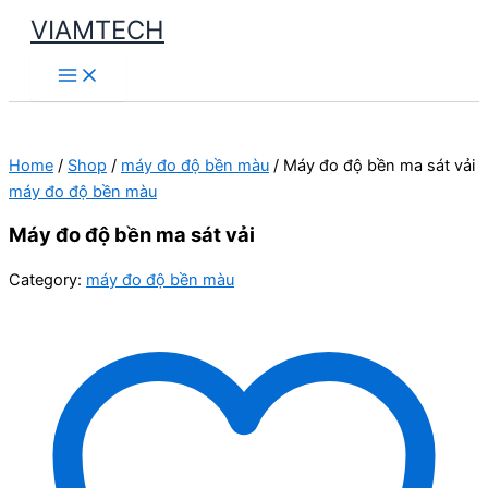
Skip
VIAMTECH
to
Main
content
Menu
Home
/
Shop
/
máy đo độ bền màu
/ Máy đo độ bền ma sát vải
máy đo độ bền màu
Máy đo độ bền ma sát vải
Category:
máy đo độ bền màu