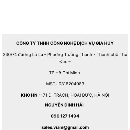
CÔNG TY TNHH CÔNG NGHỆ DỊCH VỤ GIA HUY
230/74 đường Lò Lu - Phường Trường Thạnh - Thành phố Thủ
Đức –
TP Hồ Chí Minh.
MST : 0318204083
KHO HN
: 171 DI TRẠCH, HOÀI ĐỨC, HÀ NỘI
NGUYỄN ĐÌNH HẢI
090 127 1494
sales.viam@gmail.com