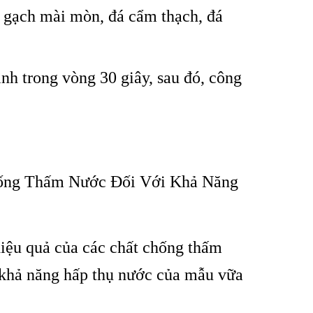
 g
ạch m
ài mòn, đá c
ẩm thạch, đ
á
nh trong vòng 30 giây, sau đó, công
ống Thấm Nước Đối Với Khả Năng
iệu quả của các chất chống thấm
 khả năng hấp thụ nước của mẫu vữa