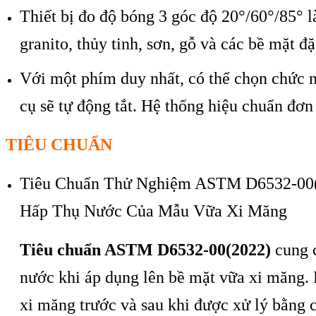
T
hiết bị đo độ bóng 3 góc độ 20°/60°/85°
l
granito, th
ủy tinh, sơn, gỗ v
à các b
ề mặt đặ
Với một ph
ím duy nh
ất, c
ó th
ể chọn chức 
c
ụ sẽ tự động tắt. Hệ thống hiệu chuẩn đơn
TIÊU CHUẨN
Tiêu Chuẩn Thử Nghiệm ASTM D6532-00(
Hấp Thụ Nước Của Mẫu Vữa Xi Măng
Tiêu chuẩn ASTM D6532-00(2022)
cung c
nước khi áp dụng lên bề mặt vữa xi măng.
xi măng trước và sau khi được xử lý bằng 