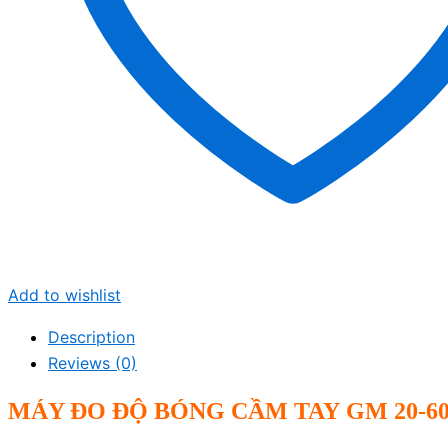
Add to wishlist
Description
Reviews (0)
MÁY ĐO Đ
Ộ
BÓNG C
Ầ
M TAY
GM 20-60