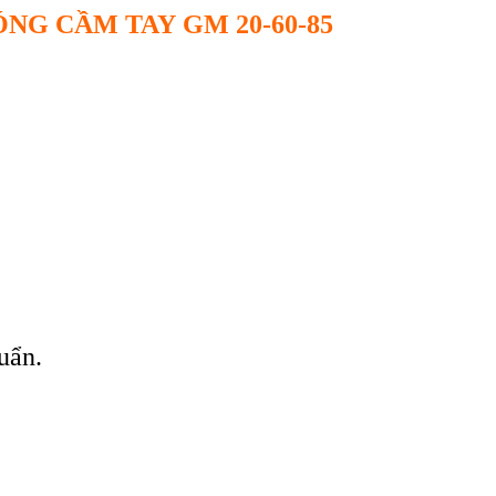
ÓNG C
Ầ
M TAY
GM 20-60-85
uẩn.