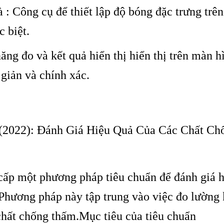
à :
C
ông c
ụ để thiết lập độ b
óng đ
ặc trưng tr
ên
c biệt.
năng đo v
à k
ết quả hiển thị hiển thị tr
ên màn hì
 giản v
à chính xác.
2022): Đánh Giá Hiệu Quả Của Các Chất Ch
ấp một phương pháp tiêu chuẩn để đánh giá h
 Phương pháp này tập trung vào việc đo lường
chất chống thấm.
Mục tiêu của tiêu chuẩn