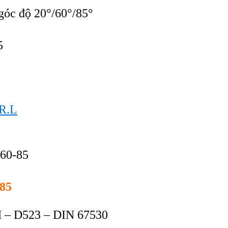
 góc độ 20°/60°/85°
5
R.L
60-85
-85
 – D523 – DIN 67530