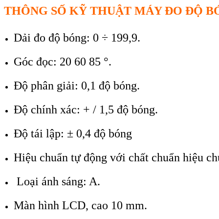
THÔNG S
Ố KỸ THU
ẬT MÁY ĐO Đ
Ộ
B
Dải đo độ bóng: 0 ÷ 199,9.
Góc đọc: 20 60 85 °.
Độ phân giải: 0,1 độ bóng.
Độ chính xác: + / 1,5 độ bóng.
Độ tái lập: ± 0,4 độ bóng
Hiệu chuẩn tự động với chất chuẩn hiệu ch
Loại ánh sáng: A.
Màn hình LCD, cao 10 mm.