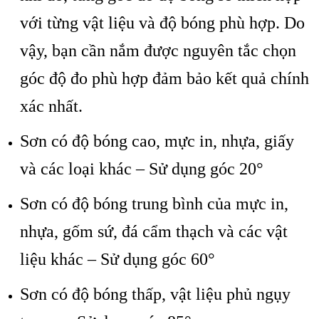
với từng vật liệu v
à đ
ộ b
óng phù h
ợp. Do
vậy, bạn cần nắm được nguy
ên t
ắc chọn
g
óc đ
ộ đo ph
ù h
ợp đảm bảo kết quả ch
ính
xác nh
ất.
Sơn c
ó đ
ộ b
óng cao, m
ực in, nhựa, giấy
v
à các lo
ại kh
ác – S
ử dụng g
óc 20°
Sơn có đ
ộ b
óng trung bình c
ủa mực in,
nhựa, gốm sứ, đ
á c
ẩm thạch v
à các v
ật
liệu kh
ác – S
ử dụng g
óc 60°
Sơn có đ
ộ b
óng th
ấp, vật liệu phủ ngụy