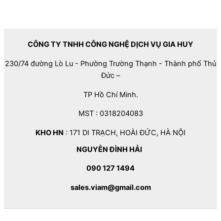
CÔNG TY TNHH CÔNG NGHỆ DỊCH VỤ GIA HUY
230/74 đường Lò Lu - Phường Trường Thạnh - Thành phố Thủ
Đức –
TP Hồ Chí Minh.
MST : 0318204083
KHO HN
: 171 DI TRẠCH, HOÀI ĐỨC, HÀ NỘI
NGUYỄN ĐÌNH HẢI
090 127 1494
sales.viam@gmail.com