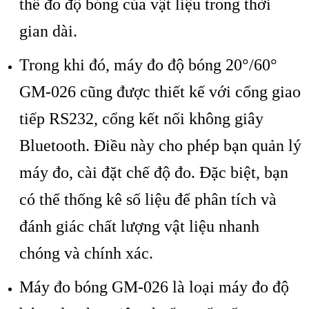
th
ể đo độ b
óng c
ủa vật liệu trong thời
gian d
ài.
Trong khi đó, máy đo đ
ộ b
óng 20°/60°
GM-026 cũng đư
ợc thiết kế với cổng giao
tiếp RS232, cổng kết nối kh
ông giây
Bluetooth. Đi
ều n
ày cho phép b
ạn quản l
ý
máy đo, cài đ
ặt chế độ đo. Đặc biệt, bạn
c
ó th
ể thống k
ê s
ố liệu để ph
ân tích và
đánh giác ch
ất lượng vật liệu nhanh
ch
óng và chính xác.
Máy đo bóng GM-026 là lo
ại m
áy đo đ
ộ