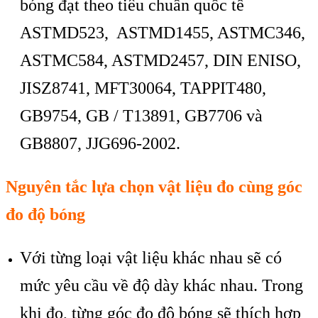
b
óng đ
ạt theo ti
êu chu
ẩn quốc tế
ASTMD523, ASTMD1455, ASTMC346,
ASTMC584, ASTMD2457, DIN ENISO,
JISZ8741, MFT30064, TAPPIT480,
GB9754, GB / T13891, GB7706 v
à
GB8807, JJG696-2002.
Nguyên t
ắc lựa chọn vật liệu đo c
ùng góc
đo đ
ộ b
óng
V
ới từng loại vật liệu kh
ác nhau s
ẽ c
ó
m
ức y
êu c
ầu về độ d
ày khác nhau. Trong
khi đo, t
ừng g
óc đo đ
ộ b
óng s
ẽ th
ích h
ợp