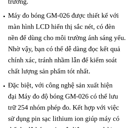
trường.
Máy đo bóng
GM-026 được thiết kế với
m
àn hình LCD hi
ển thị sắc n
ét, có đèn
n
ền để d
ùng cho môi trư
ờng
ánh sáng y
ếu.
Nhờ vậy, bạn c
ó th
ể dễ d
àng đ
ọc kết quả
ch
ính xác, tránh nh
ầm lẫn để kiểm so
át
ch
ất lượng sản phẩm t
ót nh
ất.
Đặc biệt, với c
ông ngh
ệ sản xuất hiện
đại
Máy đo độ bóng
GM-026 c
ó th
ể lưu
trữ 254 nh
óm phép đo. K
ết hợp với việc
sử dụng pin sạc lithium ion gi
úp máy có