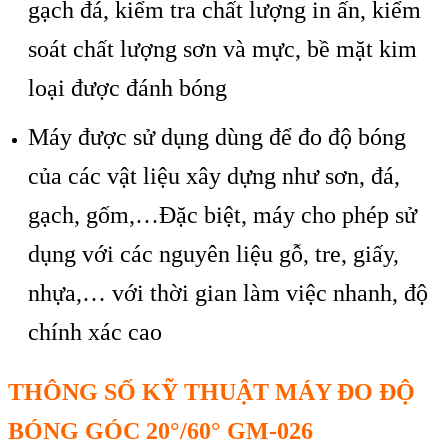
gạch đ
á, ki
ểm tra chất lượng in ấn,
ki
ểm
so
át ch
ất lượng sơn v
à m
ực, bề mặt kim
loại được đ
ánh bóng
Máy đư
ợc sử dụng d
ùng đ
ể đo độ b
óng
c
ủa c
ác v
ật liệu x
ây d
ựng như sơn, đ
á,
g
ạch, gốm,…Đặc biệt, m
áy cho phép s
ử
dụng với c
ác nguyên li
ệu gỗ, tre, giấy,
nhựa,… với thời gian l
àm vi
ệc nhanh, độ
ch
ính xác cao
THÔNG S
Ố KỸ THUẬT
MÁY ĐO ĐỘ
BÓNG GÓC 20°/60° GM-026