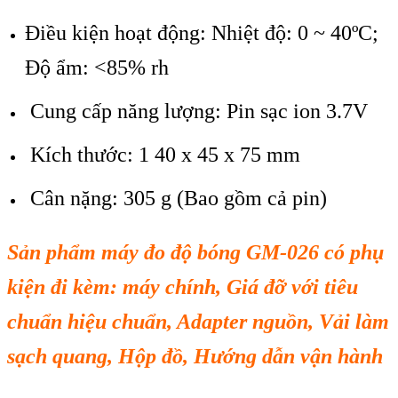
Điều kiện hoạt động: Nhiệt độ: 0 ~ 40ºC;
Độ ẩm: <85% rh
Cung cấp năng lượng: Pin sạc ion 3.7V
Kích thước: 1 40 x 45 x 75 mm
Cân nặng: 305 g (Bao gồm cả pin)
S
ản phẩm m
áy đo đ
ộ b
óng GM-026 có ph
ụ
kiện đi k
èm: máy
ch
ính, Giá đ
ỡ với ti
êu
chu
ẩn hiệu chuẩn
, Adapter nguồn,
Vải l
àm
s
ạch quang
,
Hộp đồ
,
Hướng dẫn vận h
ành