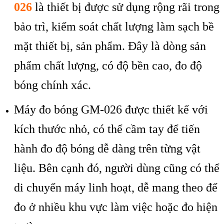
026
là thi
ết bị được sử dụng rộng r
ãi trong
b
ảo tr
ì, ki
ểm so
át ch
ất lượng l
àm s
ạch bề
mặt thiết bị, sản phẩm. Đ
ây là dòng s
ản
phẩm chất lượng, c
ó đ
ộ bền cao, đo độ
b
óng chính xác.
M
áy đo
b
óng GM-026 đư
ợc thiết kế với
k
ích thư
ớc nhỏ, c
ó th
ể cầm tay để tiến
h
ành đo đ
ộ b
óng d
ễ d
àng trên t
ừng vật
liệu. B
ên c
ạnh đ
ó, ngư
ời d
ùng cũng có th
ể
di chuyển m
áy linh ho
ạt, dễ mang theo để
đo ở nhiều khu vực l
àm vi
ệc hoặc đo hiện