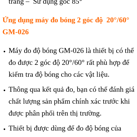
trang – Sử dụng g
óc 85°
Ứng dụng m
áy đo
b
óng 2 góc đ
ộ 20
°/60°
GM-026
Máy đo đ
ộ b
óng GM-026 là thi
ết bị c
ó th
ể
đo được 2 g
óc đ
ộ 20
°/60° r
ất ph
ù h
ợp để
kiểm tra độ b
óng cho các v
ật liệu.
Th
ông qua k
ết quả đo, bạn c
ó th
ể đ
ánh giá
ch
ất lượng sản phẩm ch
ính xác trư
ớc khi
được ph
ân ph
ối tr
ên th
ị trường.
Thiết bị được d
ùng đ
ể đo độ b
óng c
ủa