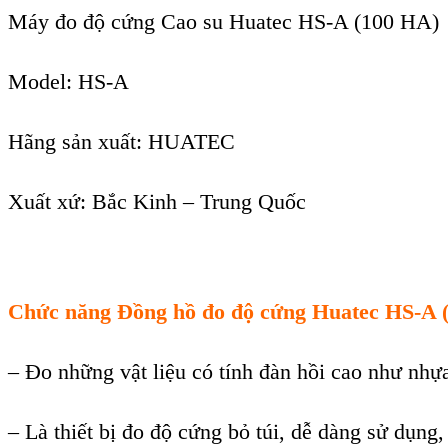
Máy đo độ cứng Cao su Huatec HS-A (100 HA)
Model:
HS-A
Hãng sản xuất: HUATEC
Xuất xứ: Bắc Kinh – Trung Quốc
Chức năng Đồng hồ đo độ cứng Huatec HS-A 
– Đo những vật liệu c
ó tính đàn h
ồi cao như nhựa
– Là thi
ết bị đo độ cứng bỏ t
úi, d
ễ d
àng s
ử dụng,