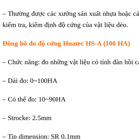
– Thư
ờng được c
ác xư
ởng sản xuất nhựa hoặc c
ki
ểm tra, kiểm định độ cứng của vật liệu dẻo.
Đồng hồ đo độ cứng Huatec HS-A (100 HA)
–
Chức năng: đo những vật liệu c
ó tính đàn h
ồi c
–
Dải đo: 0~100HA
–
C
ó th
ể đo: 10~90HA
–
Strocke: 2.5mm
–
Tip dimension: SR 0.1mm