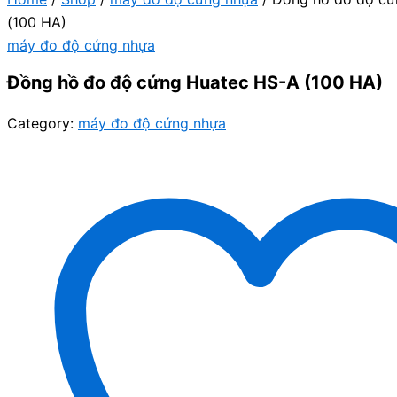
(100 HA)
máy đo độ cứng nhựa
Đồng hồ đo độ cứng Huatec HS-A (100 HA)
Category:
máy đo độ cứng nhựa