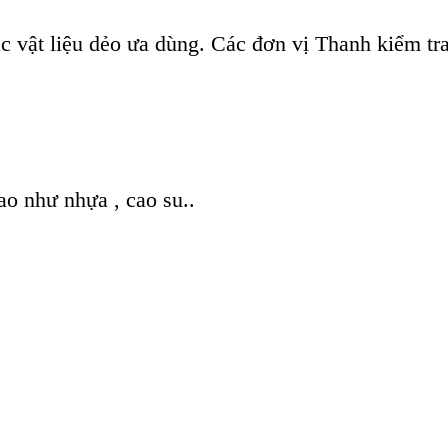
ác v
ật liệu dẻo ưa d
ùng. Các đơn v
ị Thanh kiểm tr
ao như nhựa , cao su..