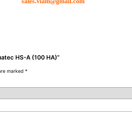
sales.viam@gmail.com
Huatec HS-A (100 HA)”
 are marked
*