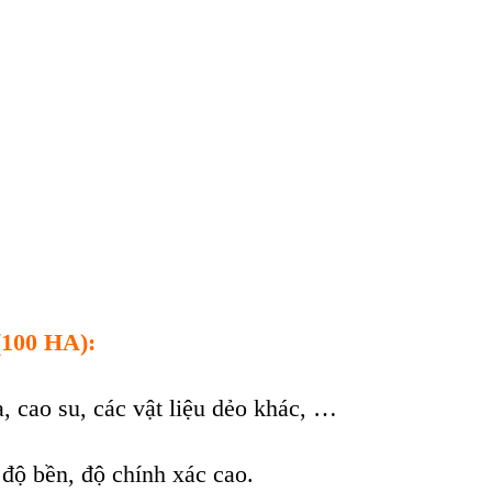
(100 HA):
, cao su, c
ác v
ật liệu dẻo kh
ác, …
 độ bền, độ ch
ính xác cao.