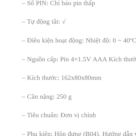
– S
ố PIN
: Ch
ỉ báo pin thấp
–
Tự động tắt
: √
– Đi
ều kiện hoạt động
: Nhi
ệt độ: 0 ~ 40
–
Nguồn cấp
: Pin 4×1.5V AAA Kích thư
– Kích thước: 162x80x80mm
– Cân n
ặng
: 250 g
– Tiêu chu
ẩn
: Đơn v
ị chính
–
Phụ kiện
: H
ộp đựng (B04)
, Hướng d
ẫn 