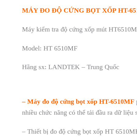
MÁY ĐO ĐỘ CỨNG BỌT XỐP
HT-6
Máy ki
ểm tra độ cứng
xốp mút
HT6510M
Model:
HT 6510MF
Hãng sx: LANDTEK – Trung Quốc
–
M
áy đo đ
ộ cứng bọt
xốp
HT-6510MF
nhi
ều chức năng c
ó th
ể tải đầu ra dữ liệu 
– Thiết bị đo độ cứng bọt xốp HT 6510