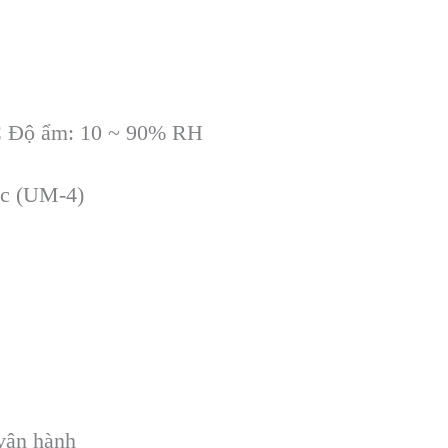
ºC Độ ẩm: 10 ~ 90% RH
ớc (UM-4)
vận hành