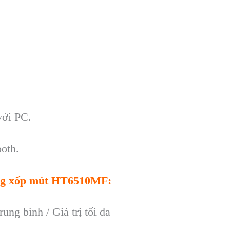
với PC.
oth.
ng
xốp mút
HT6510MF:
trung bình / Giá trị tối đa