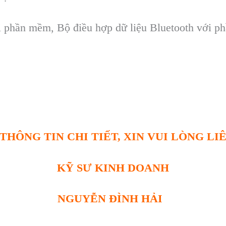
i phần mềm
, B
ộ điều hợp dữ liệu Bluetooth với 
THÔNG TIN CHI TIẾT, XIN VUI LÒNG LI
KỸ SƯ KINH DOANH
NGUYỄN ĐÌNH HẢI