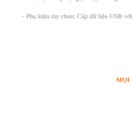
– Ph
ụ kiện tùy chọn
: Cáp d
ữ liệu USB vớ
MỌI 