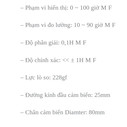
–
Phạm vi hiển thị
: 0 ~ 100 gi
ờ M F
–
Phạm vi đo lường
: 10 ~ 90 gi
ờ M F
–
Độ phân giải
: 0,1H M F
– Độ chính xác: << ± 1H M F
– L
ực lò so
: 228gf
– Đường kính đầu c
ảm biến
: 25mm
– Chân c
ảm biến Diamter
: 80mm