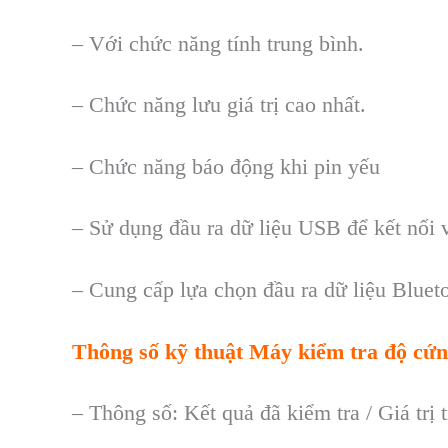
–
Với chức năng t
ính trung bình.
– Ch
ức năng
lưu
gi
á tr
ị cao nhất.
–
Chức năng b
áo đ
ộng
khi pin yếu
– S
ử dụng đầu ra dữ liệu USB để kết nối 
–
Cung cấp lựa chọn đầu ra dữ liệu Blueto
Th
ông s
ố kỹ thuật
Máy ki
ểm tra độ cứ
– Thông s
ố
: K
ết quả đã kiểm tra / Giá trị 