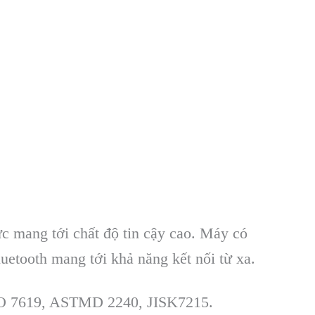
ức mang tới chất độ tin cậy cao. M
áy có
luetooth mang t
ới khả năng kết nối từ xa.
SO 7619, ASTMD 2240, JISK7215.