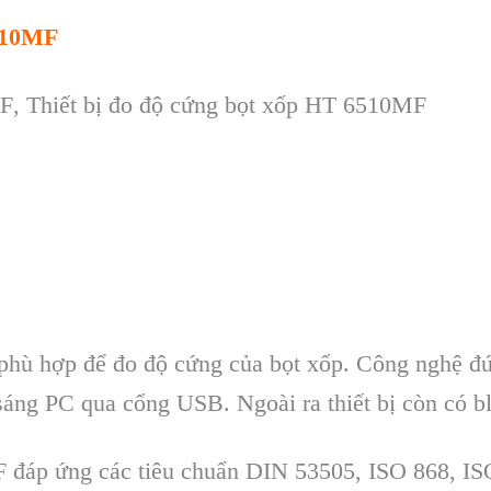
510MF
F
, Thiết bị đo độ cứng bọt xốp
HT 6510MF
ph
ù h
ợp để đo độ cứng của bọt
xốp
. C
ông ngh
ệ đ
s
áng PC qua c
ổng USB. Ngo
ài ra thi
ết bị c
òn có b
MF đáp
ứng c
ác tiêu chu
ẩn DIN 53505, ISO 868, I