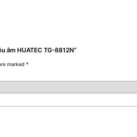
 siêu âm HUATEC TG-8812N”
 are marked
*