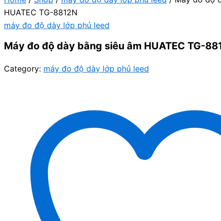
HUATEC TG-8812N
máy đo độ dày lớp phủ leed
Máy đo độ dày bằng siêu âm HUATEC TG-88
Category:
máy đo độ dày lớp phủ leed