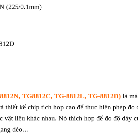
N (225/0.1mm)
8812D
G-8812N, TG8812C, TG-8812L, TG-8812D)
là
m
á
v
à thi
ết kế chip t
ích h
ợp cao để thực hiện ph
ép đo 
c v
ật liệu kh
ác nhau. Nó thích h
ợp để đo độ d
ày c
 gang dẻo…