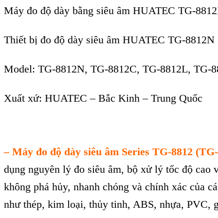
Máy đo đ
ộ d
ày b
ằng si
êu âm HUATEC TG-8812
Thiết bị đo độ dày siêu âm HUATEC TG-8812N
Model:
TG-8812N, TG-8812C, TG-8812L, TG-
Xuất xứ:
HUATEC –
Bắc Kinh – Trung Quốc
– Máy đo đ
ộ d
ày siêu âm Series TG-8812 (T
dụng nguy
ên lý đo siêu âm,
bộ xử l
ý t
ốc độ cao 
kh
ông phá h
ủy, nhanh ch
óng và chính xác c
ủa c
á
như th
ép, kim lo
ại, thủy tinh, ABS, nhựa, PVC,