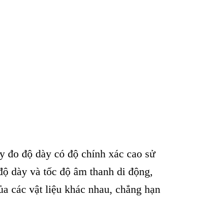
y đo đ
ộ d
ày có đ
ộ ch
ính xác cao s
ử
đ
ộ d
ày và t
ốc độ
âm thanh di đ
ộng,
ủa c
ác v
ật liệu kh
ác nhau, ch
ẳng hạn