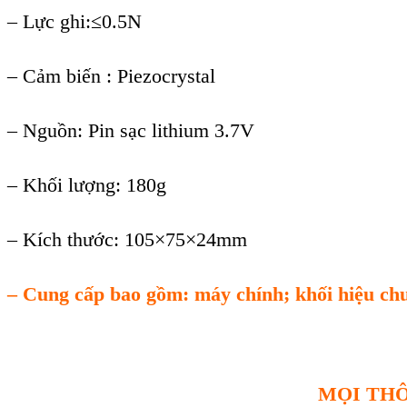
–
Lực ghi:≤0.5N
–
Cảm biến :
Piezocrystal
–
Nguồn: Pin sạc lithium 3.7V
–
Khối lượng: 180g
–
K
ích thư
ớc: 105
×75×24mm
– Cung c
ấp bao gồm: m
áy chính; kh
ối hiệu ch
MỌI THÔ