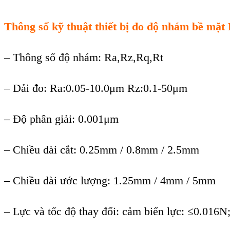
Thông số kỹ thuật thiết bị đo độ nhám bề mặt
– T
h
ông s
ố độ nh
ám: Ra,Rz,Rq,Rt
– D
ải đo: Ra:0.05-10.0
μm Rz:0.1-50μm
–
Đ
ộ ph
ân gi
ải: 0.001
μm
–
Chi
ều d
ài c
ắt: 0.25mm / 0.8mm / 2.5mm
–
Chiều d
ài ư
ớc lượng: 1.25mm / 4mm / 5mm
–
Lực v
à t
ốc độ thay đổi: cảm biến lực: ≤0.016N