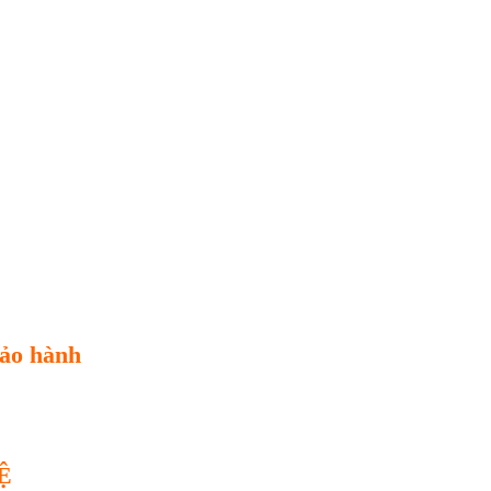
ảo h
ành
Ệ