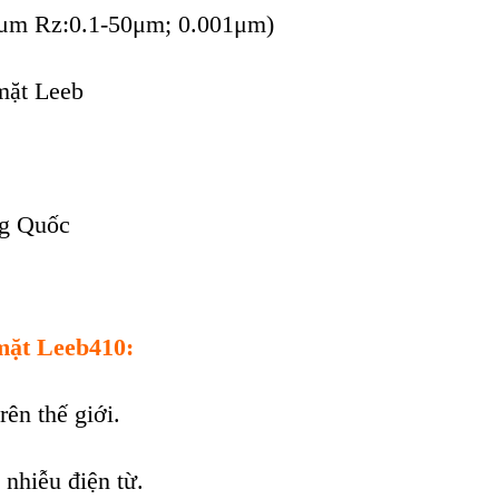
0μm Rz:0.1-50μm; 0.001μm)
mặt Leeb
g Quốc
mặt Leeb410:
ên thế giới.
nhiễu điện từ.