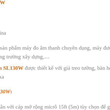
0W
ina
 sản phẩm máy đo âm thanh chuyên dụng, máy được
công trường xây dựng,…
ồn SL130W
được thiết kế với giá treo tường, bàn 
xa
130W
:
hân v
ới c
áp m
ở rộng micr
ô 15ft (5m) tùy ch
ọn để g