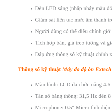
Đ
èn LED sáng (nh
ấp nh
áy màu đ
Gi
ám sát liên t
ục mức
âm thanh tr
Người d
ùng có th
ể điều chỉnh giớ
Tích h
ợp b
àn, giá treo tư
ờng v
à g
Đáp
ứng th
ông s
ố kỹ thuật ch
ính 
Thông số kỹ thuật
Máy đo độ ồn Extec
Màn hình: LCD đa chức năng 4.6
Tần số băng thông: 31,5 Hz đến 8
Microphone: 0.5″ Micro tĩnh điện E