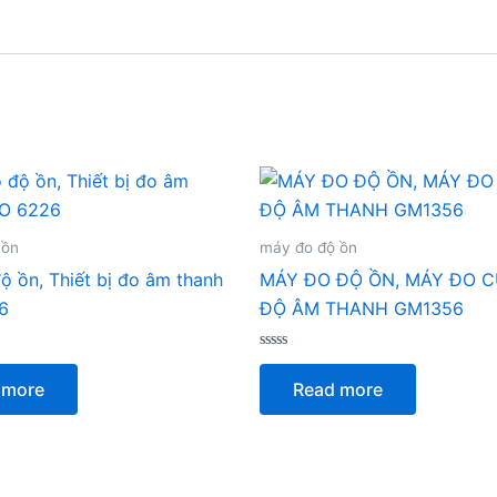
 ồn
máy đo độ ồn
ộ ồn, Thiết bị đo âm thanh
MÁY ĐO ĐỘ ỒN, MÁY ĐO 
6
ĐỘ ÂM THANH GM1356
Rated
0
 more
Read more
out
of
5