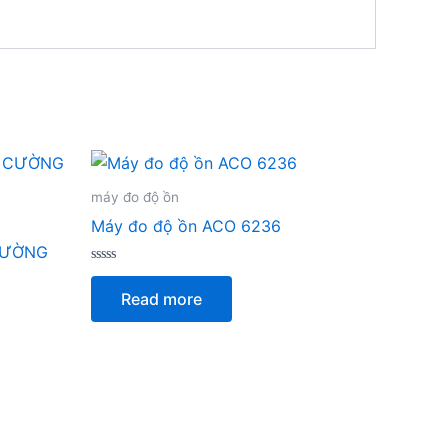
máy đo độ ồn
Máy đo độ ồn ACO 6236
CƯỜNG
Rated
0
Read more
out
of
5