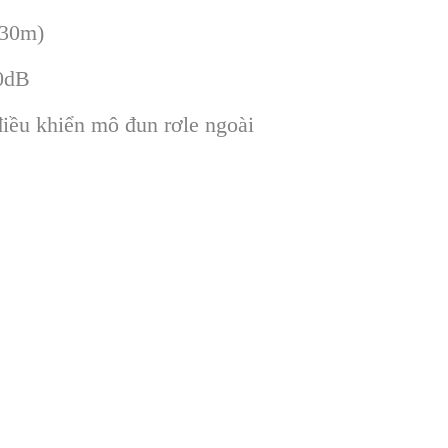
(30m)
30dB
điều khiển m
ô đun rơle ngoài