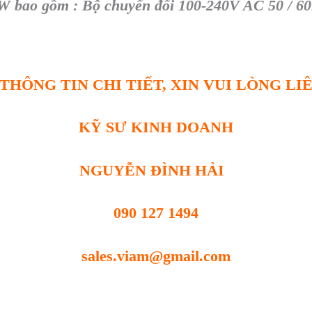
0W
bao gồm : Bộ chuyển đổi 100-240V AC 50 / 6
THÔNG TIN CHI TIẾT, XIN VUI LÒNG LI
KỸ SƯ KINH DOANH
NGUYỄN ĐÌNH HẢI
090 127 1494
sales.viam@gmail.com