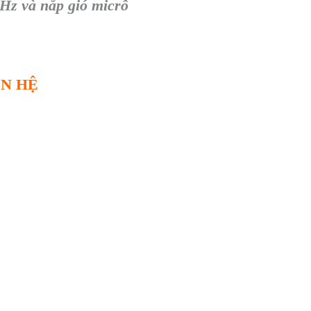
0Hz v
à n
ắp gi
ó micrô
ÊN HỆ