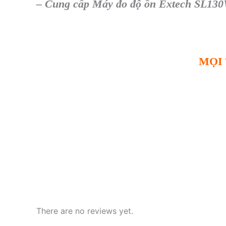
–
Cung cấp
Máy đo độ ồn Extech SL13
MỌI 
There are no reviews yet.