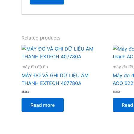
Related products
máy đo độ ồn
máy đo độ
MÁY ĐO VÀ GHI DỮ LIỆU ÂM
Máy đo đ
THANH EXTECH 407780A
ACO 622
Rated
Rated
0
0
Read more
Read
out
out
of
of
5
5