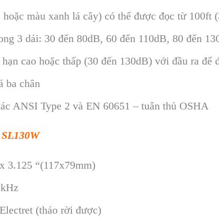
ỏ hoặc m
àu xanh lá cây) có th
ể được đọc từ 100ft 
ong 3 d
ải: 30 đến 80dB, 60 đến 110dB, 80 đến 1
i hạn cao hoặc thấp (30 đến 130dB) với đầu ra để 
iá ba chân
xác ANSI Type 2 và EN 60651 – tuân th
ủ OSHA
h SL130W
 x 3.125 “(117x79mm)
 kHz
lectret (tháo rời được)