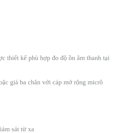
 thiết kế phù hợp đo độ ồn âm thanh tại
hoặc giá ba chân với cáp mở rộng micrô
i
ám sát t
ừ xa