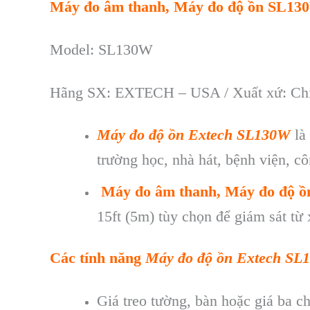
Máy đo âm thanh, Máy đo độ ồn SL13
Model: SL130W
Hãng SX: EXTECH – USA / Xuất xứ: Ch
Máy đo độ ồn Extech SL130W
là
trường học, nhà hát, bệnh viện, 
Máy đo âm thanh, Máy đo độ 
15ft (5m) tùy chọn để giám sát từ 
Các tính năng
Máy đo độ ồn Extech SL
Giá treo tư
ờng, b
àn ho
ặc gi
á ba c