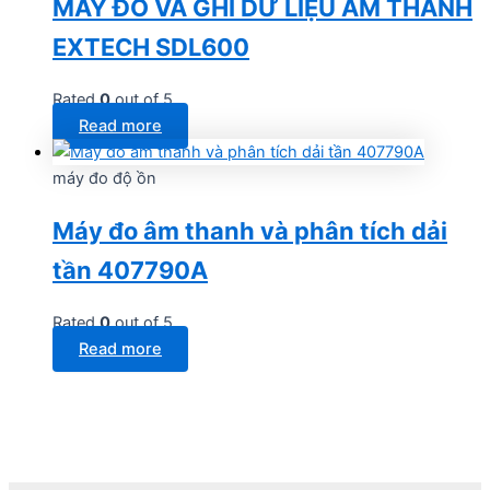
MÁY ĐO VÀ GHI DỮ LIỆU ÂM THANH
EXTECH SDL600
Rated
0
out of 5
Read more
máy đo độ ồn
Máy đo âm thanh và phân tích dải
tần 407790A
Rated
0
out of 5
Read more