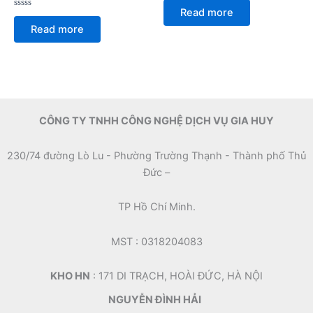
0
Read more
Rated
out
0
of
Read more
out
5
of
5
CÔNG TY TNHH CÔNG NGHỆ DỊCH VỤ GIA HUY
230/74 đường Lò Lu - Phường Trường Thạnh - Thành phố Thủ
Đức –
TP Hồ Chí Minh.
MST : 0318204083
KHO HN
: 171 DI TRẠCH, HOÀI ĐỨC, HÀ NỘI
NGUYỄN ĐÌNH HẢI