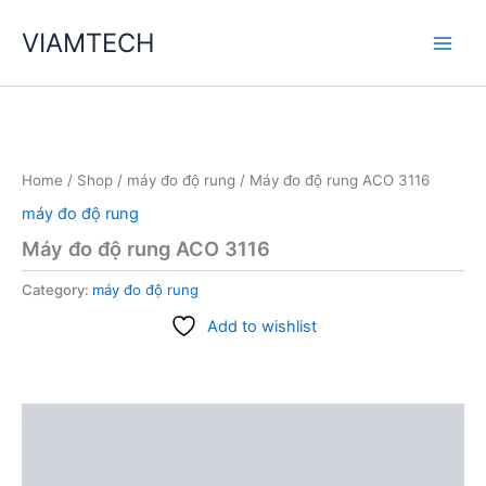
Skip
VIAMTECH
to
Main
content
Men
Home
/
Shop
/
máy đo độ rung
/ Máy đo độ rung ACO 3116
máy đo độ rung
Máy đo độ rung ACO 3116
Category:
máy đo độ rung
Add to wishlist
Description
Reviews (0)