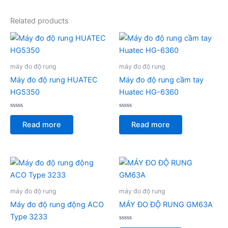
Related products
máy đo độ rung
máy đo độ rung
Máy đo độ rung HUATEC
Máy đo độ rung cầm tay
HG5350
Huatec HG-6360
Rated
Rated
0
0
Read more
Read more
out
out
of
of
5
5
máy đo độ rung
máy đo độ rung
Máy đo độ rung động ACO
MÁY ĐO ĐỘ RUNG GM63A
Type 3233
Rated